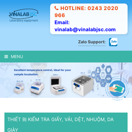
HOTLINE: 0243 2020
966
Email:
vinalab@vinalabjsc.com
Zalo Support:
MENU
THIẾT BỊ KIỂM TRA GIẤY, VẢI, DỆT, NHUỘM, DA
GIÀY