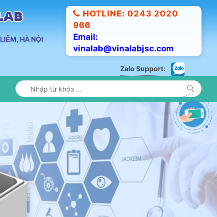
HOTLINE: 0243 2020
ALAB
966
Email:
LIÊM, HÀ NỘI
vinalab@vinalabjsc.com
Zalo Support: