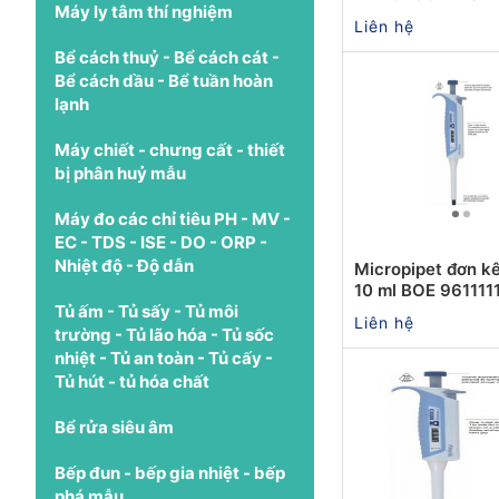
Máy ly tâm thí nghiệm
Liên hệ
Bể cách thuỷ - Bể cách cát -
Bể cách dầu - Bể tuần hoàn
lạnh
Máy chiết - chưng cất - thiết
bị phân huỷ mẫu
Máy đo các chỉ tiêu PH - MV -
EC - TDS - ISE - DO - ORP -
Nhiệt độ - Độ dẫn
Micropipet đơn kê
10 ml BOE 961111
Tủ ấm - Tủ sấy - Tủ môi
Liên hệ
trường - Tủ lão hóa - Tủ sốc
nhiệt - Tủ an toàn - Tủ cấy -
Tủ hút - tủ hóa chất
Bể rửa siêu âm
Bếp đun - bếp gia nhiệt - bếp
phá mẫu