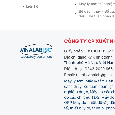
Máy ly tâm thí nghiệ
Liên hệ
Bể cách thuỷ - Bể cá
dầu - Bể tuần hoàn l
CÔNG TY CP XUẤT NH
Giấy phép KD: 0109109823 
Địa chỉ đăng ký kinh doanh:
Thành phố Hà Nội, Việt Na
Điện thoại: 0243 2020 966 -
Email: thietbivinalab@gmail
Máy ly tâm, Máy ly tâm Het
cách thủy, Bể tuần hoàn lạnh
nghiệm dược, Máy đo các chỉ
đo các chỉ tiêu TDS, Máy đo 
ORP Máy đo nhiệt độ-độ dẫn,
tế,
thiết bị y tế, thiết bị ph