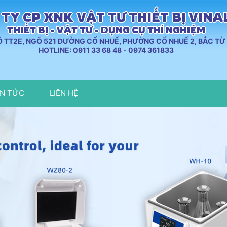
TY CP XNK VẬT TƯ THIẾT BỊ VIN
THIẾT BỊ - VẬT TƯ - DỤNG CỤ THÍ NGHIỆM
LÔ TT2E, NGÕ 521 ĐƯỜNG CỔ NHUẾ, PHƯỜNG CỔ NHUẾ 2, BẮC TỪ 
HOTLINE: 0911 33 68 48 - 0974 361833
IN TỨC
LIÊN HỆ