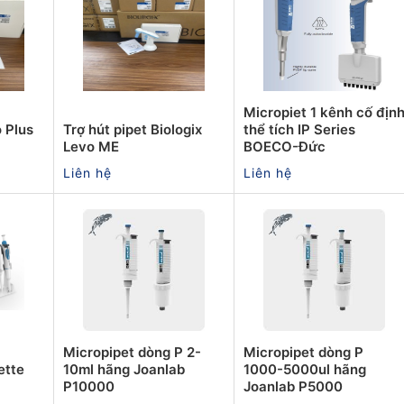
Micropiet 1 kênh cố địn
o Plus
Trợ hút pipet Biologix
thể tích IP Series
Levo ME
BOECO-Đức
Liên hệ
Liên hệ
Micropipet dòng P 2-
Micropipet dòng P
ette
10ml hãng Joanlab
1000-5000ul hãng
P10000
Joanlab P5000