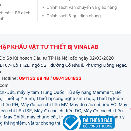
m
Chính sách vận chuyển và giao hàng
ch cát - Bể cách
Chính sách & qui định chung
ạnh
ẬP KHẨU VẬT TƯ THIẾT BỊ VINALAB
Do Sở Kế hoạch Đầu tư TP Hà Nội cấp ngày 02/03/2020
BT07- Lô TT2E, ngõ 521 đường Cổ Nhuế, Phường Đông Ngạc,
m
 Hotline:
0911 33 68 48
/
0974 361833
.com
tich-Đức, máy ly tâm Trung Quốc, Tủ sấy hãng Memmert, Bể
, Thiết bị Y Sinh, Thiết bị công nghệ sinh học, Thiết bị kiểm
 tiêu PH, Máy đo các chỉ tiêu MV, Máy đo các chỉ tiêu EC, Máy
các chỉ tiêu ISE, Máy đo các chỉ tiêu DO, Máy đo các chỉ tiêu
 Máy Chiết, máy chưng cất, thiết bị phân hủy mẫu, Tủ lạnh y
òng thí nghiệm, vật tư phòng thí nghiệm, vật tư y tế.