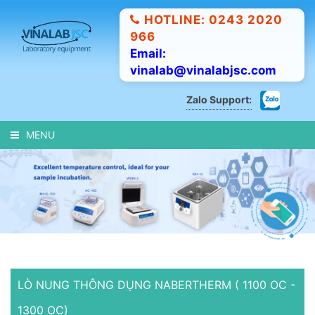
HOTLINE: 0243 2020
966
Email:
vinalab@vinalabjsc.com
Zalo Support:
MENU
LÒ NUNG THÔNG DỤNG NABERTHERM ( 1100 OC -
1300 OC)