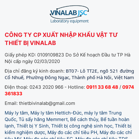
CÔNG TY CP XUẤT NHẬP KHẨU VẬT TƯ
THIẾT BỊ VINALAB
Giấy phép KD: 0109109823 Do Sở Kế hoạch Đầu tư TP Hà
Nội cấp ngày 02/03/2020
BT07- Lô TT2E, ngõ 521 đường
Địa chỉ đăng ký kinh doanh:
Cổ Nhuế, Phường Đông Ngạc, Thành phố Hà Nội, Việt Nam
Điện thoại: 0243 2020 966 - Hotline:
0911 33 68 48
/
0974
361833
Email: thietbivinalab@gmail.com
Máy ly tâm, Máy ly tâm Hettich-Đức, máy ly tâm Trung
Quốc, Tủ sấy hãng Memmert, Bể cách thủy, Bể tuần hoàn
lạnh, Thiết bị Y Sinh, Thiết bị công nghệ sinh học, Thiết bị
kiểm nghiệm dược, Máy đo các chỉ tiêu PH, Máy đo các chỉ
tiêu MV, Máy đo các chỉ tiêu EC, Máy đo các chỉ tiêu TDS,