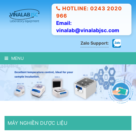
HOTLINE: 0243 2020
966
Email:
vinalab@vinalabjsc.com
Zalo Support:
MENU
MÁY NGHIỀN DƯỢC LIỆU