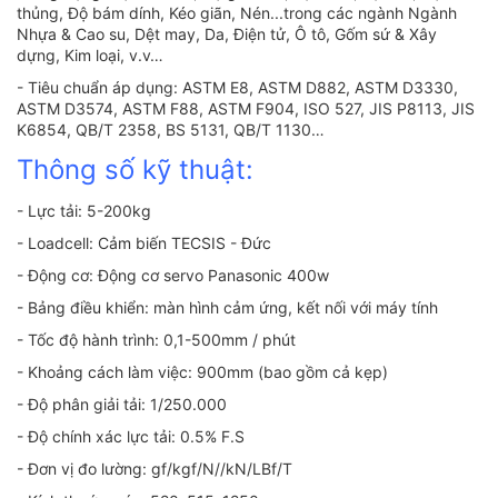
thủng, Độ bám dính, Kéo giãn, Nén...trong các ngành Ngành
Nhựa & Cao su, Dệt may, Da, Điện tử, Ô tô, Gốm sứ & Xây
dựng, Kim loại, v.v…
- Tiêu chuẩn áp dụng: ASTM E8, ASTM D882, ASTM D3330,
ASTM D3574, ASTM F88, ASTM F904, ISO 527, JIS P8113, JIS
K6854, QB/T 2358, BS 5131, QB/T 1130…
Thông số kỹ thuật:
- Lực tải: 5-200kg
- Loadcell: Cảm biến TECSIS - Đức
- Động cơ: Động cơ servo Panasonic 400w
- Bảng điều khiển: màn hình cảm ứng, kết nối với máy tính
- Tốc độ hành trình: 0,1-500mm / phút
- Khoảng cách làm việc: 900mm (bao gồm cả kẹp)
- Độ phân giải tải: 1/250.000
- Độ chính xác lực tải: 0.5% F.S
- Đơn vị đo lường: gf/kgf/N//kN/LBf/T