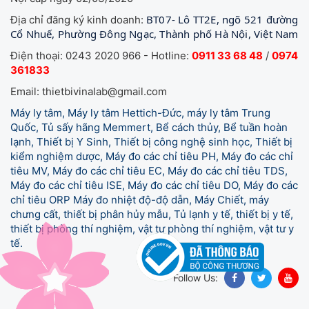
BT07- Lô TT2E, ngõ 521 đường
Địa chỉ đăng ký kinh doanh:
Cổ Nhuế, Phường Đông Ngạc, Thành phố Hà Nội, Việt Nam
Điện thoại: 0243 2020 966 - Hotline:
0911 33 68 48
/
0974
361833
Email: thietbivinalab@gmail.com
Máy ly tâm, Máy ly tâm Hettich-Đức, máy ly tâm Trung
Quốc, Tủ sấy hãng Memmert, Bể cách thủy, Bể tuần hoàn
lạnh, Thiết bị Y Sinh, Thiết bị công nghệ sinh học, Thiết bị
kiểm nghiệm dược, Máy đo các chỉ tiêu PH, Máy đo các chỉ
tiêu MV, Máy đo các chỉ tiêu EC, Máy đo các chỉ tiêu TDS,
Máy đo các chỉ tiêu ISE, Máy đo các chỉ tiêu DO, Máy đo các
chỉ tiêu ORP Máy đo nhiệt độ-độ dẫn, Máy Chiết, máy
chưng cất, thiết bị phân hủy mẫu, Tủ lạnh y tế,
thiết bị y tế,
thiết bị phòng thí nghiệm, vật tư phòng thí nghiệm, vật tư y
tế.
Follow Us: