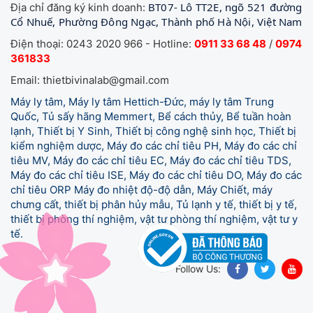
BT07- Lô TT2E, ngõ 521 đường
Địa chỉ đăng ký kinh doanh:
Cổ Nhuế, Phường Đông Ngạc, Thành phố Hà Nội, Việt Nam
Điện thoại: 0243 2020 966 - Hotline:
0911 33 68 48
/
0974
361833
Email: thietbivinalab@gmail.com
Máy ly tâm, Máy ly tâm Hettich-Đức, máy ly tâm Trung
Quốc, Tủ sấy hãng Memmert, Bể cách thủy, Bể tuần hoàn
lạnh, Thiết bị Y Sinh, Thiết bị công nghệ sinh học, Thiết bị
kiểm nghiệm dược, Máy đo các chỉ tiêu PH, Máy đo các chỉ
tiêu MV, Máy đo các chỉ tiêu EC, Máy đo các chỉ tiêu TDS,
Máy đo các chỉ tiêu ISE, Máy đo các chỉ tiêu DO, Máy đo các
chỉ tiêu ORP Máy đo nhiệt độ-độ dẫn, Máy Chiết, máy
chưng cất, thiết bị phân hủy mẫu, Tủ lạnh y tế,
thiết bị y tế,
thiết bị phòng thí nghiệm, vật tư phòng thí nghiệm, vật tư y
tế.
Follow Us: