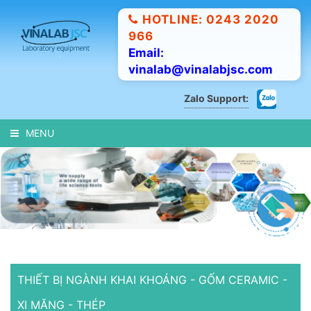
HOTLINE: 0243 2020
966
Email:
vinalab@vinalabjsc.com
Zalo Support:
MENU
THIẾT BỊ NGÀNH KHAI KHOÁNG - GỐM CERAMIC -
XI MĂNG - THÉP