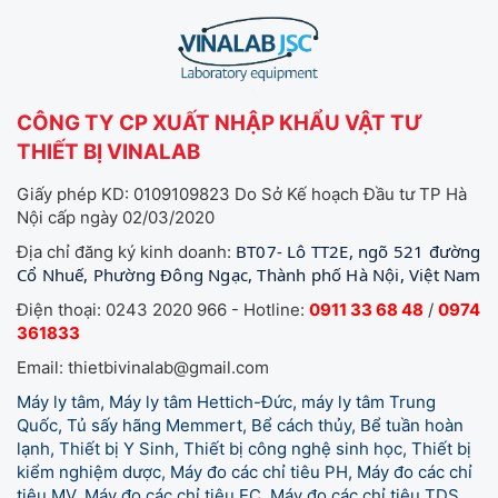
CÔNG TY CP XUẤT NHẬP KHẨU VẬT TƯ
THIẾT BỊ VINALAB
Giấy phép KD: 0109109823 Do Sở Kế hoạch Đầu tư TP Hà
Nội cấp ngày 02/03/2020
BT07- Lô TT2E, ngõ 521 đường
Địa chỉ đăng ký kinh doanh:
Cổ Nhuế, Phường Đông Ngạc, Thành phố Hà Nội, Việt Nam
Điện thoại: 0243 2020 966 - Hotline:
0911 33 68 48
/
0974
361833
Email: thietbivinalab@gmail.com
Máy ly tâm, Máy ly tâm Hettich-Đức, máy ly tâm Trung
Quốc, Tủ sấy hãng Memmert, Bể cách thủy, Bể tuần hoàn
lạnh, Thiết bị Y Sinh, Thiết bị công nghệ sinh học, Thiết bị
kiểm nghiệm dược, Máy đo các chỉ tiêu PH, Máy đo các chỉ
tiêu MV, Máy đo các chỉ tiêu EC, Máy đo các chỉ tiêu TDS,