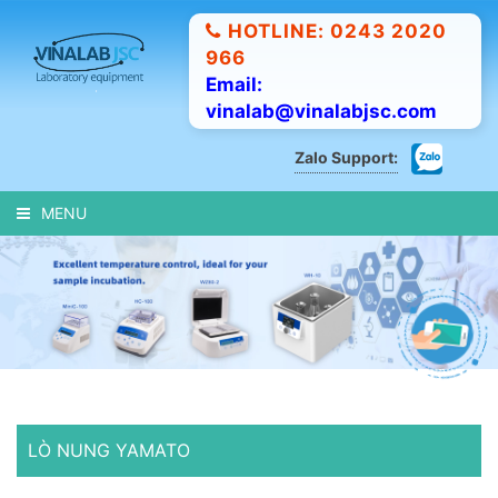
HOTLINE: 0243 2020
966
Email:
vinalab@vinalabjsc.com
Zalo Support:
MENU
LÒ NUNG YAMATO