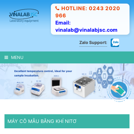
HOTLINE: 0243 2020
966
Email:
vinalab@vinalabjsc.com
Zalo Support:
MENU
MÁY CÔ MẪU BẰNG KHÍ NITƠ