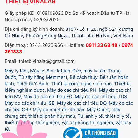
THIẾT BỊ VINALAB
Giấy phép KD: 0109109823 Do Sở Kế hoạch Đầu tư TP Hà
Nội cấp ngày 02/03/2020
BT07- Lô TT2E, ngõ 521 đường
Địa chỉ đăng ký kinh doanh:
Cổ Nhuế, Phường Đông Ngạc, Thành phố Hà Nội, Việt Nam
Điện thoại: 0243 2020 966 - Hotline:
0911 33 68 48
/
0974
361833
Email: thietbivinalab@gmail.com
Máy ly tâm, Máy ly tâm Hettich-Đức, máy ly tâm Trung
Quốc, Tủ sấy hãng Memmert, Bể cách thủy, Bể tuần hoàn
lạnh, Thiết bị Y Sinh, Thiết bị công nghệ sinh học, Thiết bị
kiểm nghiệm dược, Máy đo các chỉ tiêu PH, Máy đo các chỉ
tiêu MV, Máy đo các chỉ tiêu EC, Máy đo các chỉ tiêu TDS,
Máy đo các chỉ tiêu ISE, Máy đo các chỉ tiêu DO, Máy đo các
chỉ tiêu ORP Máy đo nhiệt độ-độ dẫn, Máy Chiết, máy
chưng cất, thiết bị phân hủy mẫu, Tủ lạnh y tế,
thiết bị y tế,
thiết bị phòng thí nghiệm, vật tư phòng thí nghiệm, vật tư y
tế.