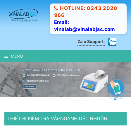
HOTLINE: 0243 2020
966
Email:
vinalab@vinalabjsc.com
Zalo Support:
MENU
THIẾT BỊ KIỂM TRA VẢI-NGÀNH DỆT NHUỘN