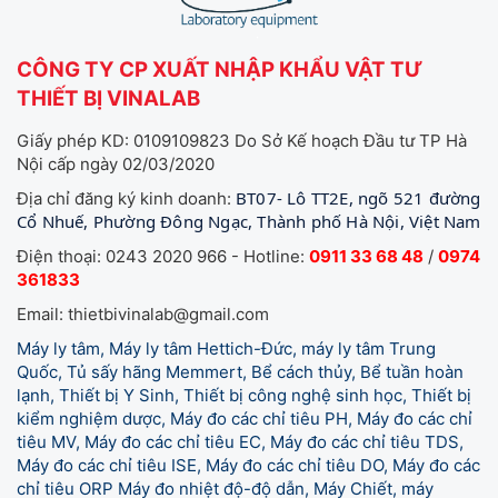
CÔNG TY CP XUẤT NHẬP KHẨU VẬT TƯ
THIẾT BỊ VINALAB
Giấy phép KD: 0109109823 Do Sở Kế hoạch Đầu tư TP Hà
Nội cấp ngày 02/03/2020
BT07- Lô TT2E, ngõ 521 đường
Địa chỉ đăng ký kinh doanh:
Cổ Nhuế, Phường Đông Ngạc, Thành phố Hà Nội, Việt Nam
Điện thoại: 0243 2020 966 - Hotline:
0911 33 68 48
/
0974
361833
Email: thietbivinalab@gmail.com
Máy ly tâm, Máy ly tâm Hettich-Đức, máy ly tâm Trung
Quốc, Tủ sấy hãng Memmert, Bể cách thủy, Bể tuần hoàn
lạnh, Thiết bị Y Sinh, Thiết bị công nghệ sinh học, Thiết bị
kiểm nghiệm dược, Máy đo các chỉ tiêu PH, Máy đo các chỉ
tiêu MV, Máy đo các chỉ tiêu EC, Máy đo các chỉ tiêu TDS,
Máy đo các chỉ tiêu ISE, Máy đo các chỉ tiêu DO, Máy đo các
chỉ tiêu ORP Máy đo nhiệt độ-độ dẫn, Máy Chiết, máy