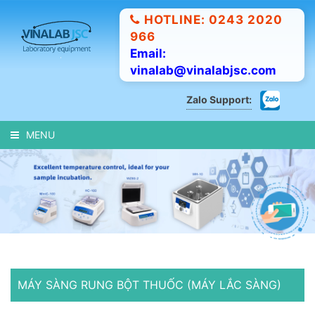
HOTLINE: 0243 2020
966
Email:
vinalab@vinalabjsc.com
Zalo Support:
MENU
MÁY SÀNG RUNG BỘT THUỐC (MÁY LẮC SÀNG)