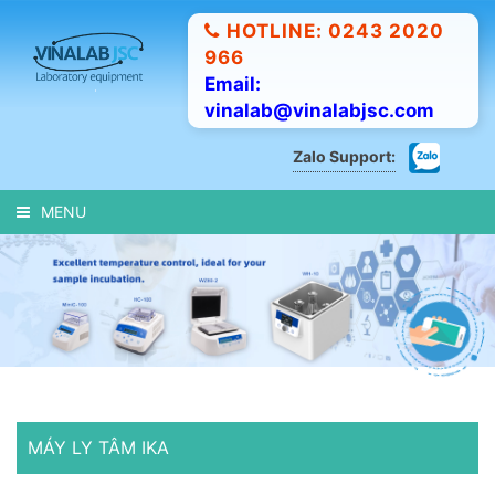
HOTLINE: 0243 2020
966
Email:
vinalab@vinalabjsc.com
Zalo Support:
MENU
MÁY LY TÂM IKA