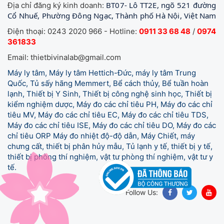
BT07- Lô TT2E, ngõ 521 đường
Địa chỉ đăng ký kinh doanh:
Cổ Nhuế, Phường Đông Ngạc, Thành phố Hà Nội, Việt Nam
Điện thoại: 0243 2020 966 - Hotline:
0911 33 68 48
/
0974
361833
Email: thietbivinalab@gmail.com
Máy ly tâm, Máy ly tâm Hettich-Đức, máy ly tâm Trung
Quốc, Tủ sấy hãng Memmert, Bể cách thủy, Bể tuần hoàn
lạnh, Thiết bị Y Sinh, Thiết bị công nghệ sinh học, Thiết bị
kiểm nghiệm dược, Máy đo các chỉ tiêu PH, Máy đo các chỉ
tiêu MV, Máy đo các chỉ tiêu EC, Máy đo các chỉ tiêu TDS,
Máy đo các chỉ tiêu ISE, Máy đo các chỉ tiêu DO, Máy đo các
chỉ tiêu ORP Máy đo nhiệt độ-độ dẫn, Máy Chiết, máy
chưng cất, thiết bị phân hủy mẫu, Tủ lạnh y tế,
thiết bị y tế,
thiết bị phòng thí nghiệm, vật tư phòng thí nghiệm, vật tư y
tế.
Follow Us: