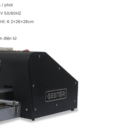
 / phút
0V 50/60HZ
 x H): 6 2x26x28cm
ển điện tử