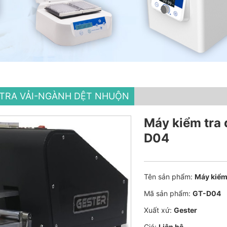
M TRA VẢI-NGÀNH DỆT NHUỘN
Máy kiểm tra 
D04
Tên sản phẩm:
Máy kiểm
Mã sản phẩm:
GT-D04
Xuất xứ:
Gester
Giá:
Liên hệ