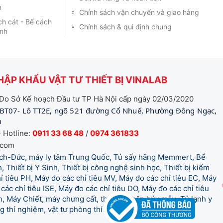
m
Chính sách vận chuyển và giao hàng
ch cát - Bể cách
Chính sách & qui định chung
ạnh
ẬP KHẨU VẬT TƯ THIẾT BỊ VINALAB
Do Sở Kế hoạch Đầu tư TP Hà Nội cấp ngày 02/03/2020
BT07- Lô TT2E, ngõ 521 đường Cổ Nhuế, Phường Đông Ngạc,
m
 Hotline:
0911 33 68 48
/
0974 361833
.com
tich-Đức, máy ly tâm Trung Quốc, Tủ sấy hãng Memmert, Bể
, Thiết bị Y Sinh, Thiết bị công nghệ sinh học, Thiết bị kiểm
 tiêu PH, Máy đo các chỉ tiêu MV, Máy đo các chỉ tiêu EC, Máy
các chỉ tiêu ISE, Máy đo các chỉ tiêu DO, Máy đo các chỉ tiêu
 Máy Chiết, máy chưng cất, thiết bị phân hủy mẫu, Tủ lạnh y
òng thí nghiệm, vật tư phòng thí nghiệm, vật tư y tế.