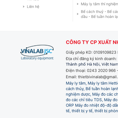
Máy ly tâm thí nghiệ
Liên hệ
Bể cách thuỷ - Bể cá
dầu - Bể tuần hoàn l
CÔNG TY CP XUẤT NH
Giấy phép KD: 0109109823 
Địa chỉ đăng ký kinh doanh:
Thành phố Hà Nội, Việt Na
Điện thoại: 0243 2020 966 -
Email: thietbivinalab@gmail
Máy ly tâm, Máy ly tâm Het
cách thủy, Bể tuần hoàn lạnh
nghiệm dược, Máy đo các chỉ
đo các chỉ tiêu TDS, Máy đo 
ORP Máy đo nhiệt độ-độ dẫn,
tế,
thiết bị y tế, thiết bị ph