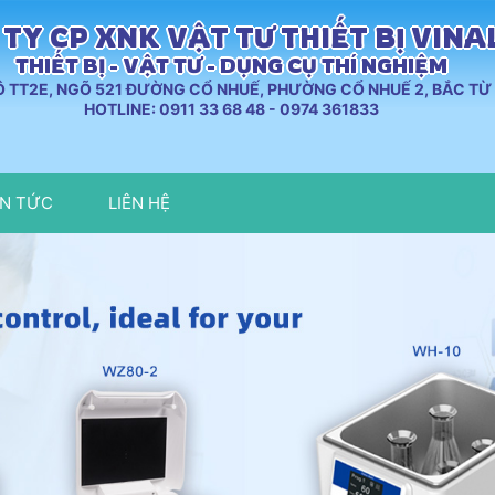
TY CP XNK VẬT TƯ THIẾT BỊ VIN
THIẾT BỊ - VẬT TƯ - DỤNG CỤ THÍ NGHIỆM
LÔ TT2E, NGÕ 521 ĐƯỜNG CỔ NHUẾ, PHƯỜNG CỔ NHUẾ 2, BẮC TỪ 
HOTLINE: 0911 33 68 48 - 0974 361833
IN TỨC
LIÊN HỆ