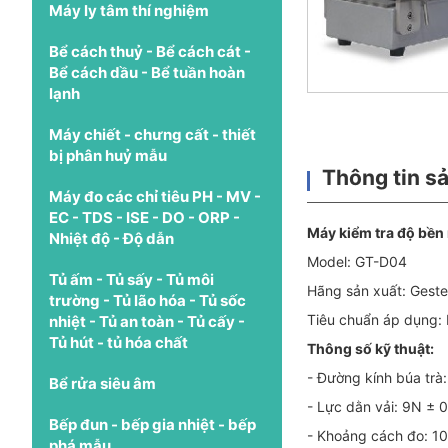
Máy ly tâm thí nghiệm
Bể cách thuỷ - Bể cách cát -
Bể cách dầu - Bể tuần hoàn
lạnh
Máy chiết - chưng cất - thiết
bị phân huỷ mẫu
Thông tin s
Máy đo các chỉ tiêu PH - MV -
EC - TDS - ISE - DO - ORP -
Máy kiểm tra độ bền 
Nhiệt độ - Độ dẫn
Model: GT-D04
Tủ ấm - Tủ sấy - Tủ môi
Hãng sản xuất: Geste
trường - Tủ lão hóa - Tủ sốc
Tiêu chuẩn áp dụng:
nhiệt - Tủ an toàn - Tủ cấy -
Tủ hút - tủ hóa chất
Thông số kỹ thuật:
- Đường kính búa tr
Bể rửa siêu âm
- Lực dằn vải: 9N ± 
Bếp đun - bếp gia nhiệt - bếp
- Khoảng cách đo: 1
phá mẫu