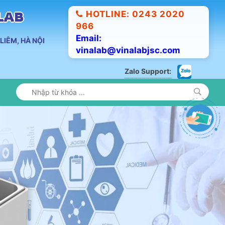
HOTLINE: 0243 2020
ALAB
966
Email:
LIÊM, HÀ NỘI
vinalab@vinalabjsc.com
Zalo Support: