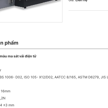
ản phẩm
màu ma sát vải điện tử
r
 BS 1006- D02, ISO 105- X12/D02, AATCC 8/165, ASTM D6279, JIS 
à: 16mm
0,2N
04 ±3 mm