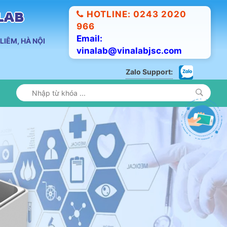
HOTLINE: 0243 2020
ALAB
966
Email:
LIÊM, HÀ NỘI
vinalab@vinalabjsc.com
Zalo Support: