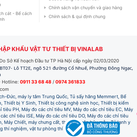
m
Chính sách vận chuyển và giao hàng
ch cát - Bể cách
Chính sách & qui định chung
ạnh
ẬP KHẨU VẬT TƯ THIẾT BỊ VINALAB
Do Sở Kế hoạch Đầu tư TP Hà Nội cấp ngày 02/03/2020
BT07- Lô TT2E, ngõ 521 đường Cổ Nhuế, Phường Đông Ngạc,
m
 Hotline:
0911 33 68 48
/
0974 361833
.com
tich-Đức, máy ly tâm Trung Quốc, Tủ sấy hãng Memmert, Bể
, Thiết bị Y Sinh, Thiết bị công nghệ sinh học, Thiết bị kiểm
 tiêu PH, Máy đo các chỉ tiêu MV, Máy đo các chỉ tiêu EC, Máy
các chỉ tiêu ISE, Máy đo các chỉ tiêu DO, Máy đo các chỉ tiêu
 Máy Chiết, máy chưng cất, thiết bị phân hủy mẫu, Tủ lạnh y
òng thí nghiệm, vật tư phòng thí nghiệm, vật tư y tế.