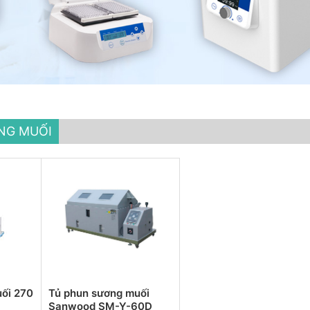
NG MUỐI
ối 270
Tủ phun sương muối
Sanwood SM-Y-60D