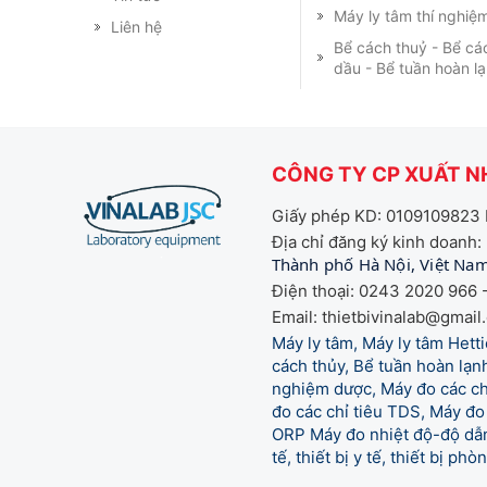
Máy ly tâm thí nghiệ
Liên hệ
Bể cách thuỷ - Bể cá
dầu - Bể tuần hoàn l
CÔNG TY CP XUẤT NH
Giấy phép KD: 0109109823 
Địa chỉ đăng ký kinh doanh:
Thành phố Hà Nội, Việt Na
Điện thoại: 0243 2020 966 -
Email: thietbivinalab@gmail
Máy ly tâm, Máy ly tâm Het
cách thủy, Bể tuần hoàn lạnh
nghiệm dược, Máy đo các chỉ
đo các chỉ tiêu TDS, Máy đo 
ORP Máy đo nhiệt độ-độ dẫn,
tế,
thiết bị y tế, thiết bị ph