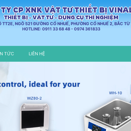
TY CP XNK VẬT TƯ THIẾT BỊ VIN
THIẾT BỊ - VẬT TƯ - DỤNG CỤ THÍ NGHIỆM
LÔ TT2E, NGÕ 521 ĐƯỜNG CỔ NHUẾ, PHƯỜNG CỔ NHUẾ 2, BẮC TỪ 
HOTLINE: 0911 33 68 48 - 0974 361833
IN TỨC
LIÊN HỆ