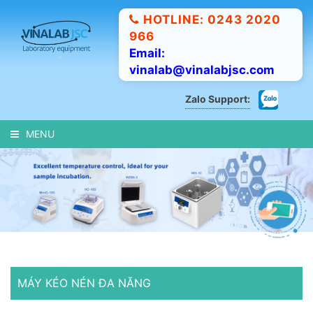
HOTLINE: 0243 2020
966
Email:
vinalab@vinalabjsc.com
Zalo Support:
MENU
MÁY KÉO NÉN ĐA NĂNG