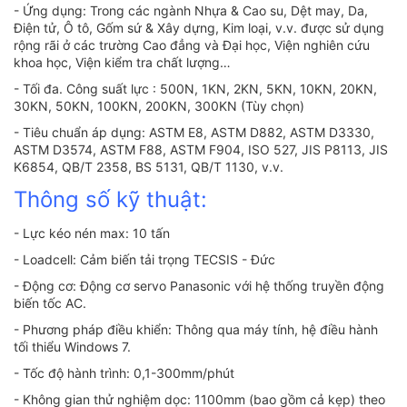
- Ứng dụng: Trong các ngành Nhựa & Cao su, Dệt may, Da,
Điện tử, Ô tô, Gốm sứ & Xây dựng, Kim loại, v.v. được sử dụng
rộng rãi ở các trường Cao đẳng và Đại học, Viện nghiên cứu
khoa học, Viện kiểm tra chất lượng…
- Tối đa. Công suất lực : 500N, 1KN, 2KN, 5KN, 10KN, 20KN,
30KN, 50KN, 100KN, 200KN, 300KN (Tùy chọn)
- Tiêu chuẩn áp dụng: ASTM E8, ASTM D882, ASTM D3330,
ASTM D3574, ASTM F88, ASTM F904, ISO 527, JIS P8113, JIS
K6854, QB/T 2358, BS 5131, QB/T 1130, v.v.
Thông số kỹ thuật:
- Lực kéo nén max: 10 tấn
- Loadcell: Cảm biến tải trọng TECSIS - Đức
- Động cơ: Động cơ servo Panasonic với hệ thống truyền động
biến tốc AC.
- Phương pháp điều khiển: Thông qua máy tính, hệ điều hành
tối thiểu Windows 7.
- Tốc độ hành trình: 0,1-300mm/phút
- Không gian thử nghiệm dọc: 1100mm (bao gồm cả kẹp) theo