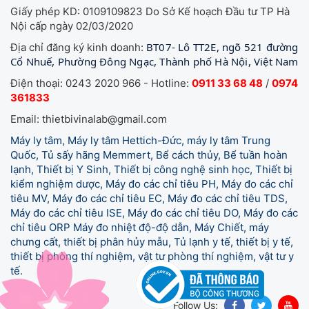
Giấy phép KD: 0109109823 Do Sở Kế hoạch Đầu tư TP Hà
Nội cấp ngày 02/03/2020
BT07- Lô TT2E, ngõ 521 đường
Địa chỉ đăng ký kinh doanh:
Cổ Nhuế, Phường Đông Ngạc, Thành phố Hà Nội, Việt Nam
Điện thoại: 0243 2020 966 - Hotline:
0911 33 68 48
/
0974
361833
Email: thietbivinalab@gmail.com
Máy ly tâm, Máy ly tâm Hettich-Đức, máy ly tâm Trung
Quốc, Tủ sấy hãng Memmert, Bể cách thủy, Bể tuần hoàn
lạnh, Thiết bị Y Sinh, Thiết bị công nghệ sinh học, Thiết bị
kiểm nghiệm dược, Máy đo các chỉ tiêu PH, Máy đo các chỉ
tiêu MV, Máy đo các chỉ tiêu EC, Máy đo các chỉ tiêu TDS,
Máy đo các chỉ tiêu ISE, Máy đo các chỉ tiêu DO, Máy đo các
chỉ tiêu ORP Máy đo nhiệt độ-độ dẫn, Máy Chiết, máy
chưng cất, thiết bị phân hủy mẫu, Tủ lạnh y tế,
thiết bị y tế,
thiết bị phòng thí nghiệm, vật tư phòng thí nghiệm, vật tư y
tế.
Follow Us: