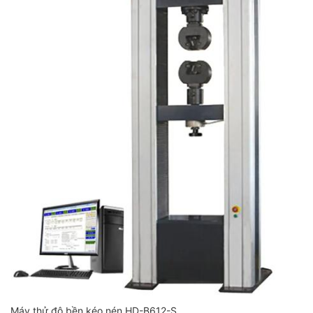
Máy thử độ bền kéo nén HD-B612-S