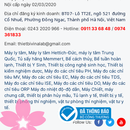
Nội cấp ngày 02/03/2020
BT07- Lô TT2E, ngõ 521 đường
Địa chỉ đăng ký kinh doanh:
Cổ Nhuế, Phường Đông Ngạc, Thành phố Hà Nội, Việt Nam
Điện thoại: 0243 2020 966 - Hotline:
0911 33 68 48
/
0974
361833
Email: thietbivinalab@gmail.com
Máy ly tâm, Máy ly tâm Hettich-Đức, máy ly tâm Trung
Quốc, Tủ sấy hãng Memmert, Bể cách thủy, Bể tuần hoàn
lạnh, Thiết bị Y Sinh, Thiết bị công nghệ sinh học, Thiết bị
kiểm nghiệm dược, Máy đo các chỉ tiêu PH, Máy đo các chỉ
tiêu MV, Máy đo các chỉ tiêu EC, Máy đo các chỉ tiêu TDS,
Máy đo các chỉ tiêu ISE, Máy đo các chỉ tiêu DO, Máy đo các
chỉ tiêu ORP Máy đo nhiệt độ-độ dẫn, Máy Chiết, máy
chưng cất, thiết bị phân hủy mẫu, Tủ lạnh y tế,
thiết bị y tế,
thiết bị phòng thí nghiệm, vật tư phòng thí nghiệm, vật tư y
tế.
Follow Us: