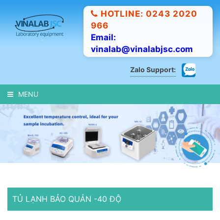
HOTLINE: 0243 2020
966
Email:
vinalab@vinalabjsc.com
Zalo Support:
MENU
TỦ LẠNH BẢO QUẢN -40 ĐỘ