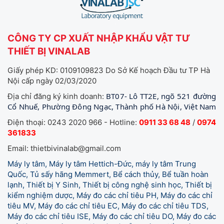
CÔNG TY CP XUẤT NHẬP KHẨU VẬT TƯ
THIẾT BỊ VINALAB
Giấy phép KD: 0109109823 Do Sở Kế hoạch Đầu tư TP Hà
Nội cấp ngày 02/03/2020
BT07- Lô TT2E, ngõ 521 đường
Địa chỉ đăng ký kinh doanh:
Cổ Nhuế, Phường Đông Ngạc, Thành phố Hà Nội, Việt Nam
Điện thoại: 0243 2020 966 - Hotline:
0911 33 68 48
/
0974
361833
Email: thietbivinalab@gmail.com
Máy ly tâm, Máy ly tâm Hettich-Đức, máy ly tâm Trung
Quốc, Tủ sấy hãng Memmert, Bể cách thủy, Bể tuần hoàn
lạnh, Thiết bị Y Sinh, Thiết bị công nghệ sinh học, Thiết bị
kiểm nghiệm dược, Máy đo các chỉ tiêu PH, Máy đo các chỉ
tiêu MV, Máy đo các chỉ tiêu EC, Máy đo các chỉ tiêu TDS,
Máy đo các chỉ tiêu ISE, Máy đo các chỉ tiêu DO, Máy đo các