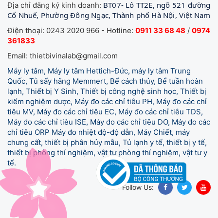
BT07- Lô TT2E, ngõ 521 đường
Địa chỉ đăng ký kinh doanh:
Cổ Nhuế, Phường Đông Ngạc, Thành phố Hà Nội, Việt Nam
Điện thoại: 0243 2020 966 - Hotline:
0911 33 68 48
/
0974
361833
Email: thietbivinalab@gmail.com
Máy ly tâm, Máy ly tâm Hettich-Đức, máy ly tâm Trung
Quốc, Tủ sấy hãng Memmert, Bể cách thủy, Bể tuần hoàn
lạnh, Thiết bị Y Sinh, Thiết bị công nghệ sinh học, Thiết bị
kiểm nghiệm dược, Máy đo các chỉ tiêu PH, Máy đo các chỉ
tiêu MV, Máy đo các chỉ tiêu EC, Máy đo các chỉ tiêu TDS,
Máy đo các chỉ tiêu ISE, Máy đo các chỉ tiêu DO, Máy đo các
chỉ tiêu ORP Máy đo nhiệt độ-độ dẫn, Máy Chiết, máy
chưng cất, thiết bị phân hủy mẫu, Tủ lạnh y tế,
thiết bị y tế,
thiết bị phòng thí nghiệm, vật tư phòng thí nghiệm, vật tư y
tế.
Follow Us: