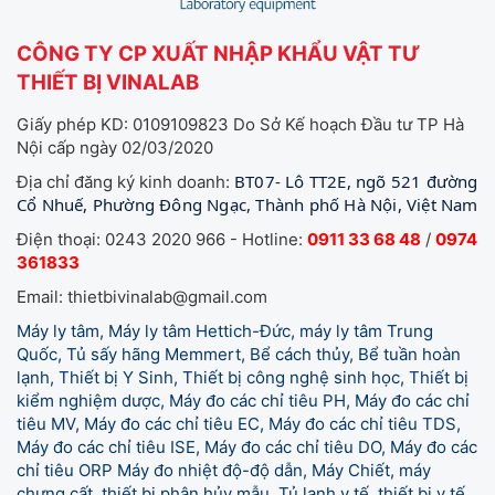
CÔNG TY CP XUẤT NHẬP KHẨU VẬT TƯ
THIẾT BỊ VINALAB
Giấy phép KD: 0109109823 Do Sở Kế hoạch Đầu tư TP Hà
Nội cấp ngày 02/03/2020
BT07- Lô TT2E, ngõ 521 đường
Địa chỉ đăng ký kinh doanh:
Cổ Nhuế, Phường Đông Ngạc, Thành phố Hà Nội, Việt Nam
Điện thoại: 0243 2020 966 - Hotline:
0911 33 68 48
/
0974
361833
Email: thietbivinalab@gmail.com
Máy ly tâm, Máy ly tâm Hettich-Đức, máy ly tâm Trung
Quốc, Tủ sấy hãng Memmert, Bể cách thủy, Bể tuần hoàn
lạnh, Thiết bị Y Sinh, Thiết bị công nghệ sinh học, Thiết bị
kiểm nghiệm dược, Máy đo các chỉ tiêu PH, Máy đo các chỉ
tiêu MV, Máy đo các chỉ tiêu EC, Máy đo các chỉ tiêu TDS,
Máy đo các chỉ tiêu ISE, Máy đo các chỉ tiêu DO, Máy đo các
chỉ tiêu ORP Máy đo nhiệt độ-độ dẫn, Máy Chiết, máy
chưng cất, thiết bị phân hủy mẫu, Tủ lạnh y tế,
thiết bị y tế,