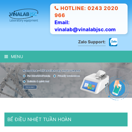
HOTLINE: 0243 2020
966
Email:
vinalab@vinalabjsc.com
Zalo Support:
MENU
BỂ ĐIỀU NHIỆT TUẦN HOÀN