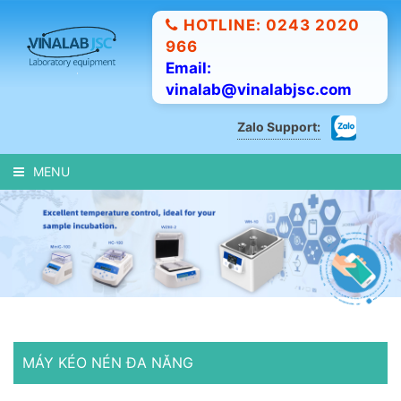
HOTLINE: 0243 2020
966
Email:
vinalab@vinalabjsc.com
Zalo Support:
MENU
MÁY KÉO NÉN ĐA NĂNG