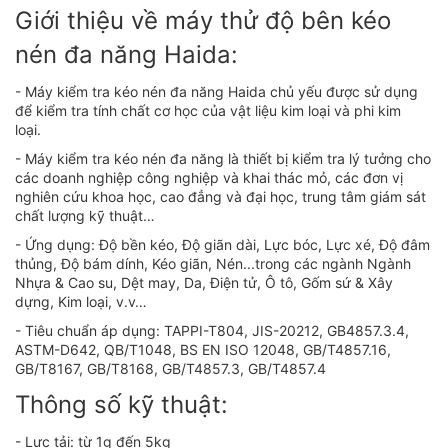
Giới thiệu về máy thử độ bên kéo
nén đa năng Haida:
- Máy kiểm tra kéo nén đa năng Haida chủ yếu được sử dụng
để kiểm tra tính chất cơ học của vật liệu kim loại và phi kim
loại.
- Máy kiểm tra kéo nén đa năng là thiết bị kiểm tra lý tưởng cho
các doanh nghiệp công nghiệp và khai thác mỏ, các đơn vị
nghiên cứu khoa học, cao đẳng và đại học, trung tâm giám sát
chất lượng kỹ thuật…
- Ứng dụng: Độ bền kéo, Độ giãn dài, Lực bóc, Lực xé, Độ đâm
thủng, Độ bám dính, Kéo giãn, Nén...trong các ngành Ngành
Nhựa & Cao su, Dệt may, Da, Điện tử, Ô tô, Gốm sứ & Xây
dựng, Kim loại, v.v…
- Tiêu chuẩn áp dụng: TAPPI-T804, JIS-20212, GB4857.3.4,
ASTM-D642, QB/T1048, BS EN ISO 12048, GB/T4857.16,
GB/T8167, GB/T8168, GB/T4857.3, GB/T4857.4
Thông số kỹ thuật:
- Lực tải: từ 1g đến 5kg