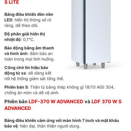
S LITE
Bảng điều khiển đèn nền
LED
: hiển thị thông số rõ
ràng, dễ theo dõi.
Độ phân giải hiển thị
nhiệt độ
: 0,1°C.
Báo động bằng âm thanh
và hình ảnh
: đảm bảo an
toàn trong mọi tình huống.
Cổng chờ tín hiệu báo
động từ xa
: dễ dàng kết
nối hệ thống giám sát tổng thể.
Phiên bản S
: Thân tủ bằng thép không gỉ 18/10 AISI 304,
chống ăn mòn và dễ vệ sinh.
Phiên bản
LDF-370 W ADVANCED
và
LDF 370 W S
ADVANCED
Bảng điều khiển cảm ứng với màn hình 7 inch và mật khẩu
bảo vệ
: hiện đại, thân thiện người dùng.