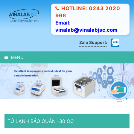
HOTLINE: 0243 2020
966
Email:
vinalab@vinalabjsc.com
Zalo Support:
MENU
TỦ LẠNH BẢO QUẢN -30 OC