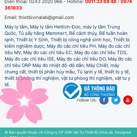
Điện thoại: 0243 2020 966 - Hotline:
0911 33 68 48
/
0974
361833
Email: thietbivinalab@gmail.com
Máy ly tâm, Máy ly tâm Hettich-Đức, máy ly tâm Trung
Quốc, Tủ sấy hãng Memmert, Bể cách thủy, Bể tuần hoàn
lạnh, Thiết bị Y Sinh, Thiết bị công nghệ sinh học, Thiết bị
kiểm nghiệm dược, Máy đo các chỉ tiêu PH, Máy đo các chỉ
tiêu MV, Máy đo các chỉ tiêu EC, Máy đo các chỉ tiêu TDS,
Máy đo các chỉ tiêu ISE, Máy đo các chỉ tiêu DO, Máy đo các
chỉ tiêu ORP Máy đo nhiệt độ-độ dẫn, Máy Chiết, máy
chưng cất, thiết bị phân hủy mẫu, Tủ lạnh y tế,
thiết bị y tế,
thiết bị phòng thí nghiệm, vật tư phòng thí nghiệm, vật tư y
tế.
Follow Us:
© Bản quyền thuộc về Công ty CP XNK Vật Tư Thiết Bị VinaLab.
Designed