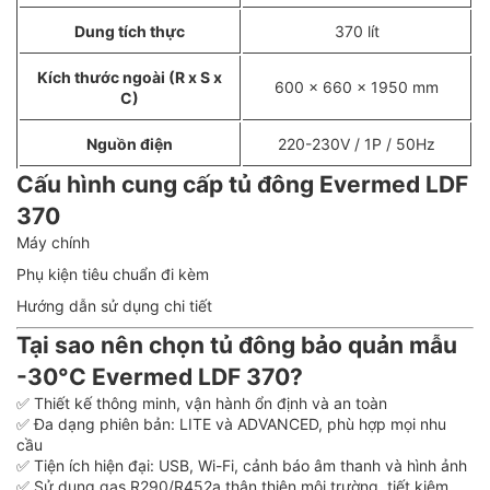
Dung tích thực
370 lít
Kích thước ngoài (R x S x
600 x 660 x 1950 mm
C)
Nguồn điện
220-230V / 1P / 50Hz
Cấu hình cung cấp tủ đông Evermed LDF
370
Máy chính
Phụ kiện tiêu chuẩn đi kèm
Hướng dẫn sử dụng chi tiết
Tại sao nên chọn tủ đông bảo quản mẫu
-30°C Evermed LDF 370?
✅ Thiết kế thông minh, vận hành ổn định và an toàn
✅ Đa dạng phiên bản: LITE và ADVANCED, phù hợp mọi nhu
cầu
✅ Tiện ích hiện đại: USB, Wi-Fi, cảnh báo âm thanh và hình ảnh
✅ Sử dụng gas R290/R452a thân thiện môi trường, tiết kiệm