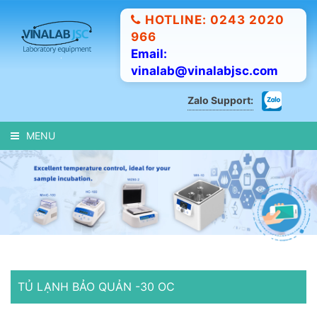
HOTLINE: 0243 2020
966
Email:
vinalab@vinalabjsc.com
Zalo Support:
MENU
TỦ LẠNH BẢO QUẢN -30 OC