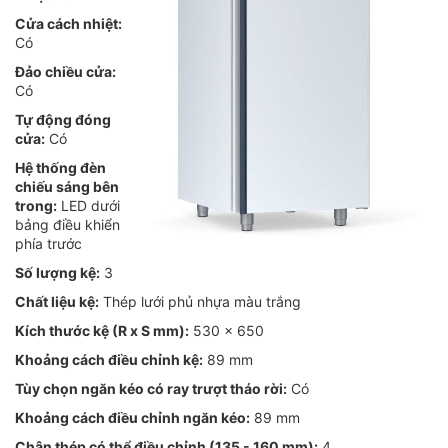
Cửa cách nhiệt:
Có
Đảo chiều cửa:
Có
Tự động đóng
cửa:
Có
Hệ thống đèn
chiếu sáng bên
trong:
LED dưới
bảng điều khiển
phía trước
Số lượng kệ:
3
Chất liệu kệ:
Thép lưới phủ nhựa màu trắng
Kích thước kệ (R x S mm):
530 x 650
Khoảng cách điều chỉnh kệ:
89 mm
Tùy chọn ngăn kéo có ray trượt tháo rời:
Có
Khoảng cách điều chỉnh ngăn kéo:
89 mm
Chân thép có thể điều chỉnh (135 - 160 mm):
4