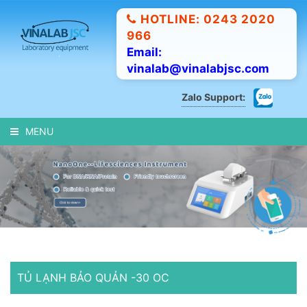
HOTLINE: 0243 2020
966
Email:
vinalab@vinalabjsc.com
Zalo Support:
MENU
TỦ LẠNH BẢO QUẢN -30 OC