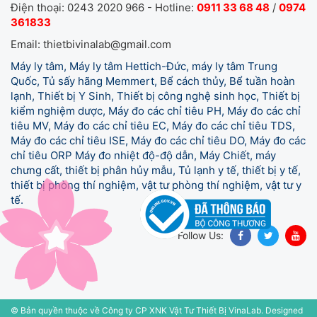
Điện thoại: 0243 2020 966 - Hotline:
0911 33 68 48
/
0974
361833
Email: thietbivinalab@gmail.com
Máy ly tâm, Máy ly tâm Hettich-Đức, máy ly tâm Trung
Quốc, Tủ sấy hãng Memmert, Bể cách thủy, Bể tuần hoàn
lạnh, Thiết bị Y Sinh, Thiết bị công nghệ sinh học, Thiết bị
kiểm nghiệm dược, Máy đo các chỉ tiêu PH, Máy đo các chỉ
tiêu MV, Máy đo các chỉ tiêu EC, Máy đo các chỉ tiêu TDS,
Máy đo các chỉ tiêu ISE, Máy đo các chỉ tiêu DO, Máy đo các
chỉ tiêu ORP Máy đo nhiệt độ-độ dẫn, Máy Chiết, máy
chưng cất, thiết bị phân hủy mẫu, Tủ lạnh y tế,
thiết bị y tế,
thiết bị phòng thí nghiệm, vật tư phòng thí nghiệm, vật tư y
tế.
Follow Us:
© Bản quyền thuộc về Công ty CP XNK Vật Tư Thiết Bị VinaLab.
Designed