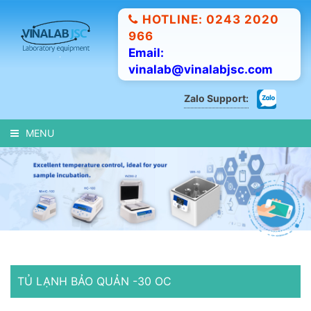
HOTLINE: 0243 2020
966
Email:
vinalab@vinalabjsc.com
Zalo Support:
MENU
TỦ LẠNH BẢO QUẢN -30 OC