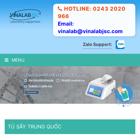
HOTLINE: 0243 2020
966
Email:
vinalab@vinalabjsc.com
Zalo Support:
MENU
TỦ SẤY TRUNG QUỐC