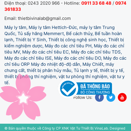
Điện thoại: 0243 2020 966 - Hotline:
0911 33 68 48
/
0974
361833
Email: thietbivinalab@gmail.com
Máy ly tâm, Máy ly tâm Hettich-Đức, máy ly tâm Trung
Quốc, Tủ sấy hãng Memmert, Bể cách thủy, Bể tuần hoàn
lạnh, Thiết bị Y Sinh, Thiết bị công nghệ sinh học, Thiết bị
kiểm nghiệm dược, Máy đo các chỉ tiêu PH, Máy đo các chỉ
tiêu MV, Máy đo các chỉ tiêu EC, Máy đo các chỉ tiêu TDS,
Máy đo các chỉ tiêu ISE, Máy đo các chỉ tiêu DO, Máy đo các
chỉ tiêu ORP Máy đo nhiệt độ-độ dẫn, Máy Chiết, máy
chưng cất, thiết bị phân hủy mẫu, Tủ lạnh y tế,
thiết bị y tế,
thiết bị phòng thí nghiệm, vật tư phòng thí nghiệm, vật tư y
tế.
Follow Us:
© Bản quyền thuộc về Công ty CP XNK Vật Tư Thiết Bị VinaLab.
Designed