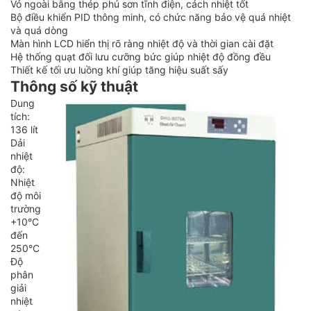
Vỏ ngoài bằng thép phủ sơn tĩnh điện, cách nhiệt tốt
Bộ điều khiển PID thông minh, có chức năng bảo vệ quá nhiệt
và quá dòng
Màn hình LCD hiển thị rõ ràng nhiệt độ và thời gian cài đặt
Hệ thống quạt đối lưu cưỡng bức giúp nhiệt độ đồng đều
Thiết kế tối ưu luồng khí giúp tăng hiệu suất sấy
Thông số kỹ thuật
Dung
tích:
136 lít
Dải
nhiệt
độ:
Nhiệt
độ môi
trường
+10°C
đến
250°C
Độ
phân
giải
nhiệt