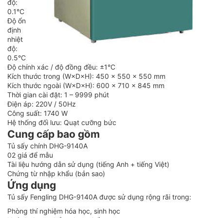
độ:
0.1°C
Độ ổn
định
nhiệt
độ:
0.5°C
Độ chính xác / độ đồng đều: ±1°C
Kích thước trong (W×D×H): 450 × 550 × 550 mm
Kích thước ngoài (W×D×H): 600 × 710 × 845 mm
Thời gian cài đặt: 1 – 9999 phút
Điện áp: 220V / 50Hz
Công suất: 1740 W
Hệ thống đối lưu: Quạt cưỡng bức
Cung cấp bao gồm
Tủ sấy chính DHG-9140A
02 giá để mẫu
Tài liệu hướng dẫn sử dụng (tiếng Anh + tiếng Việt)
Chứng từ nhập khẩu (bản sao)
Ứng dụng
Tủ sấy Fengling DHG-9140A được sử dụng rộng rãi trong:
Phòng thí nghiệm hóa học, sinh học