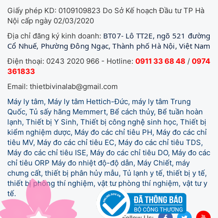
Giấy phép KD: 0109109823 Do Sở Kế hoạch Đầu tư TP Hà
Nội cấp ngày 02/03/2020
BT07- Lô TT2E, ngõ 521 đường
Địa chỉ đăng ký kinh doanh:
Cổ Nhuế, Phường Đông Ngạc, Thành phố Hà Nội, Việt Nam
Điện thoại: 0243 2020 966 - Hotline:
0911 33 68 48
/
0974
361833
Email: thietbivinalab@gmail.com
Máy ly tâm, Máy ly tâm Hettich-Đức, máy ly tâm Trung
Quốc, Tủ sấy hãng Memmert, Bể cách thủy, Bể tuần hoàn
lạnh, Thiết bị Y Sinh, Thiết bị công nghệ sinh học, Thiết bị
kiểm nghiệm dược, Máy đo các chỉ tiêu PH, Máy đo các chỉ
tiêu MV, Máy đo các chỉ tiêu EC, Máy đo các chỉ tiêu TDS,
Máy đo các chỉ tiêu ISE, Máy đo các chỉ tiêu DO, Máy đo các
chỉ tiêu ORP Máy đo nhiệt độ-độ dẫn, Máy Chiết, máy
chưng cất, thiết bị phân hủy mẫu, Tủ lạnh y tế,
thiết bị y tế,
thiết bị phòng thí nghiệm, vật tư phòng thí nghiệm, vật tư y
tế.
Follow Us: