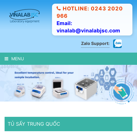
HOTLINE: 0243 2020
966
Email:
vinalab@vinalabjsc.com
Zalo Support:
MENU
TỦ SẤY TRUNG QUỐC