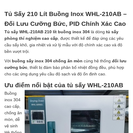
Tủ Sấy 210 Lít Buồng Inox WHL-210AB –
Đối Lưu Cưỡng Bức, PID Chính Xác Cao
Tủ sấy WHL-210AB 210 lít buồng inox 304
là dòng
tủ sấy
phòng thí nghiệm cao cấp
, được thiết kế để đáp ứng các yêu
cầu sấy khô, gia nhiệt và xử lý mẫu với độ chính xác cao và độ
bền vượt trội.
Với
buồng sấy inox 304 chống ăn mòn
cùng hệ thống
đối lưu
cưỡng bức
, thiết bị đảm bảo phân bố nhiệt đồng đều, phù hợp
cho các ứng dụng yêu cầu độ sạch và độ ổn định cao.
Ưu điểm nổi bật của tủ sấy WHL-210AB
Buồng
inox 304
cao cấp,
chống ăn
mòn, dễ
vệ sinh
Hệ thống