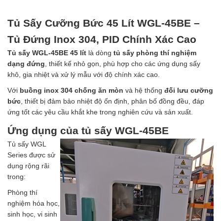
Tủ Sấy Cưỡng Bức 45 Lít WGL-45BE –
Tủ Đứng Inox 304, PID Chính Xác Cao
Tủ sấy WGL-45BE 45 lít
là dòng
tủ sấy phòng thí nghiệm
dạng đứng
, thiết kế nhỏ gọn, phù hợp cho các ứng dụng sấy
khô, gia nhiệt và xử lý mẫu với độ chính xác cao.
Với
buồng inox 304 chống ăn mòn
và hệ thống
đối lưu cưỡng
bức
, thiết bị đảm bảo nhiệt độ ổn định, phân bố đồng đều, đáp
ứng tốt các yêu cầu khắt khe trong nghiên cứu và sản xuất.
Ứng dụng của tủ sấy WGL-45BE
Tủ sấy WGL
Series được sử
dụng rộng rãi
trong:
Phòng thí
nghiệm hóa học,
sinh học, vi sinh