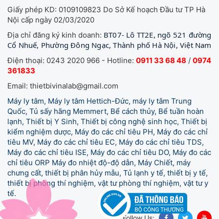
Giấy phép KD: 0109109823 Do Sở Kế hoạch Đầu tư TP Hà
Nội cấp ngày 02/03/2020
BT07- Lô TT2E, ngõ 521 đường
Địa chỉ đăng ký kinh doanh:
Cổ Nhuế, Phường Đông Ngạc, Thành phố Hà Nội, Việt Nam
Điện thoại: 0243 2020 966 - Hotline:
0911 33 68 48
/
0974
361833
Email: thietbivinalab@gmail.com
Máy ly tâm, Máy ly tâm Hettich-Đức, máy ly tâm Trung
Quốc, Tủ sấy hãng Memmert, Bể cách thủy, Bể tuần hoàn
lạnh, Thiết bị Y Sinh, Thiết bị công nghệ sinh học, Thiết bị
kiểm nghiệm dược, Máy đo các chỉ tiêu PH, Máy đo các chỉ
tiêu MV, Máy đo các chỉ tiêu EC, Máy đo các chỉ tiêu TDS,
Máy đo các chỉ tiêu ISE, Máy đo các chỉ tiêu DO, Máy đo các
chỉ tiêu ORP Máy đo nhiệt độ-độ dẫn, Máy Chiết, máy
chưng cất, thiết bị phân hủy mẫu, Tủ lạnh y tế,
thiết bị y tế,
thiết bị phòng thí nghiệm, vật tư phòng thí nghiệm, vật tư y
tế.
Follow Us: