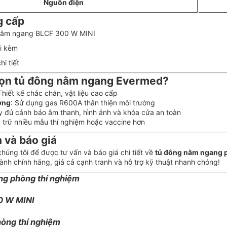
Nguồn điện
g cấp
 nằm ngang BLCF 300 W MINI
đi kèm
i tiết
họn tủ đông nằm ngang Evermed?
Thiết kế chắc chắn, vật liệu cao cấp
ợng
: Sử dụng gas R600A thân thiện môi trường
y đủ cảnh báo âm thanh, hình ảnh và khóa cửa an toàn
u trữ nhiều mẫu thí nghiệm hoặc vaccine hơn
n và báo giá
chúng tôi để được tư vấn và báo giá chi tiết về
tủ đông nằm ngang p
nh chính hãng, giá cả cạnh tranh và hỗ trợ kỹ thuật nhanh chóng!
g phòng thí nghiệm
0 W MINI
hòng thí nghiệm