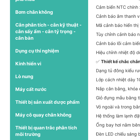
Cảm biến NTC chính x
Bơm chân không
Cảnh báo âm thanh và 
Cân phân tích - cân kỹ thuật -
Mã cảnh báo hiển thị
cân sấy ẩm - cân tỷ trọng -
Tùy chỉnh cảnh báo n
cân bàn
Cảnh báo lỗi cảm biến
Dụng cụ thí nghiệm
Hiệu chỉnh nhiệt độ 
✅
Thiết kế chắc chắn
Kính hiển vi
Dạng tủ đông kiểu rư
Lò nung
Lớp cách nhiệt dày 1
Nắp cân bằng, khóa 
Máy cất nước
Giỏ đựng mẫu bằng th
Thiết bị sản xuất dược phẩm
Vỏ ngoài và trong b
Máy cô quay chân không
Hệ thống làm lạnh đặ
Ống bay hơi nằm bên 
Thiết bị quan trắc phân tích
môi trường
Đèn LED chiếu sáng 