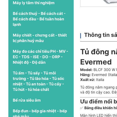
Máy ly tâm thí nghiệm
Bể cách thuỷ - Bể cách cát -
Bể cách dầu - Bể tuần hoàn
lạnh
Thông tin s
Máy chiết - chưng cất - thiết
bị phân huỷ mẫu
Tủ đông n
Máy đo các chỉ tiêu PH - MV -
EC - TDS - ISE - DO - ORP -
Evermed
Nhiệt độ - Độ dẫn
Model:
BLCF 300 W 
Tủ ấm - Tủ sấy - Tủ môi
Hãng:
Evermed (Italia
trường - Tủ lão hóa - Tủ sốc
Xuất xứ:
Italia
nhiệt - Tủ an toàn - Tủ cấy -
Tủ đông nằm ngang ph
Tủ hút - tủ hóa chất
và độ tin cậy cao. Đâ
Bể rửa siêu âm
Ưu điểm nổi 
✅
Bảng điều khiển h
Bếp đun - bếp gia nhiệt - bếp
Màn hình LED hiển thị
phá mẫu