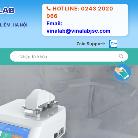
HOTLINE: 0243 2020
ALAB
966
Email:
LIÊM, HÀ NỘI
vinalab@vinalabjsc.com
Zalo Support: