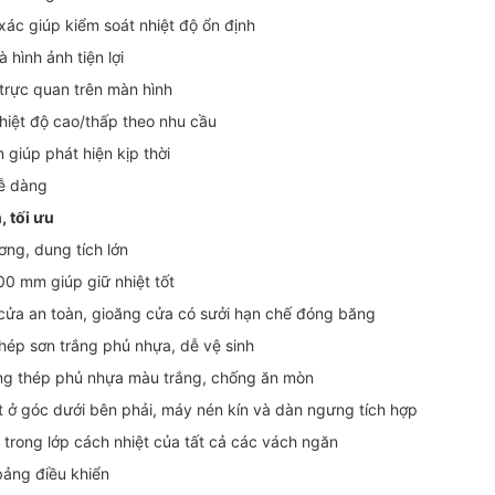
ác giúp kiểm soát nhiệt độ ổn định
hình ảnh tiện lợi
 trực quan trên màn hình
hiệt độ cao/thấp theo nhu cầu
 giúp phát hiện kịp thời
dễ dàng
, tối ưu
ơng, dung tích lớn
00 mm giúp giữ nhiệt tốt
cửa an toàn, gioăng cửa có sưởi hạn chế đóng băng
ép sơn trắng phủ nhựa, dễ vệ sinh
ằng thép phủ nhựa màu trắng, chống ăn mòn
t ở góc dưới bên phải, máy nén kín và dàn ngưng tích hợp
trong lớp cách nhiệt của tất cả các vách ngăn
bảng điều khiển