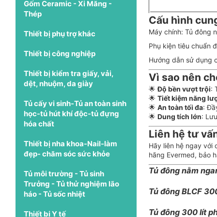
Gốm Ceramic - Xi Măng -
Thép
Cấu hình cun
Máy chính: Tủ đông
Thiết bị phụ trợ khác
Phụ kiện tiêu chuẩn 
Thiết bị công nghiệp
Hướng dẫn sử dụng ch
Thiết bị kiểm tra giấy, vải,
Vì sao nên c
dệt, nhuộm, da giày
🌟
Độ bền vượt trội
: 
🌟
Tiết kiệm năng lư
Tủ cấy vi sinh-Tủ an toàn sinh
🌟
An toàn tối đa
: Đầ
học-tủ hút khí độc-tủ đựng
🌟
Dung tích lớn
: Lư
hóa chất
Liên hệ tư vấ
Thiết bị nha khoa-Nail-làm
Hãy liên hệ ngay với 
đẹp- chăm sóc sức khỏe
hãng Evermed, bảo hà
Tủ đông nằm ngan
Tủ môi trường - Tủ sinh
Trưởng - Tủ thử nghiệm lão
Tủ đông BLCF 30
háo - Tủ sốc nhiệt
Tủ đông 300 lít p
Thiết bị Y tế