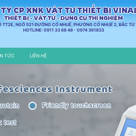
TY CP XNK VẬT TƯ THIẾT BỊ VIN
THIẾT BỊ - VẬT TƯ - DỤNG CỤ THÍ NGHIỆM
LÔ TT2E, NGÕ 521 ĐƯỜNG CỔ NHUẾ, PHƯỜNG CỔ NHUẾ 2, BẮC TỪ 
HOTLINE: 0911 33 68 48 - 0974 361833
IN TỨC
LIÊN HỆ