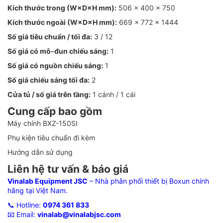
Kích thước trong (W×D×H mm):
506 × 400 × 750
Kích thước ngoài (W×D×H mm):
669 × 772 × 1444
Số giá tiêu chuẩn / tối đa:
3 / 12
Số giá có mô-đun chiếu sáng:
1
Số giá có nguồn chiếu sáng:
1
Số giá chiếu sáng tối đa:
2
Cửa tủ / số giá trên tầng:
1 cánh / 1 cái
Cung cấp bao gồm
Máy chính BXZ-150SI
Phụ kiện tiêu chuẩn đi kèm
Hướng dẫn sử dụng
Liên hệ tư vấn & báo giá
Vinalab Equipment JSC
– Nhà phân phối thiết bị Boxun chính
hãng tại Việt Nam.
📞 Hotline:
0974 361 833
📧 Email:
vinalab@vinalabjsc.com