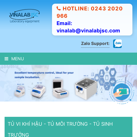
HOTLINE: 0243 2020
966
Email:
vinalab@vinalabjsc.com
Zalo Support:
MENU
TỦ VI KHÍ HẬU - TỦ MÔI TRƯỜNG - TỦ SINH
TRƯỞNG