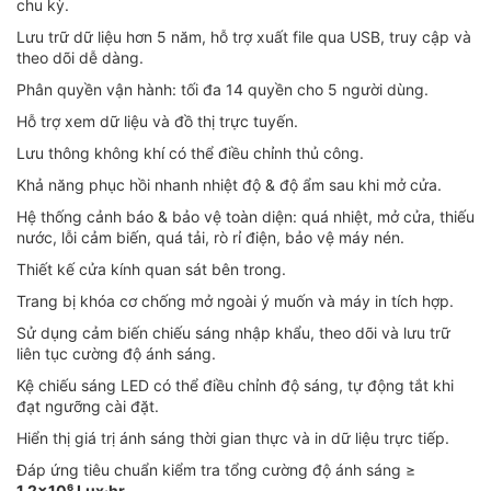
chu kỳ.
Lưu trữ dữ liệu hơn 5 năm, hỗ trợ xuất file qua USB, truy cập và
theo dõi dễ dàng.
Phân quyền vận hành: tối đa 14 quyền cho 5 người dùng.
Hỗ trợ xem dữ liệu và đồ thị trực tuyến.
Lưu thông không khí có thể điều chỉnh thủ công.
Khả năng phục hồi nhanh nhiệt độ & độ ẩm sau khi mở cửa.
Hệ thống cảnh báo & bảo vệ toàn diện: quá nhiệt, mở cửa, thiếu
nước, lỗi cảm biến, quá tải, rò rỉ điện, bảo vệ máy nén.
Thiết kế cửa kính quan sát bên trong.
Trang bị khóa cơ chống mở ngoài ý muốn và máy in tích hợp.
Sử dụng cảm biến chiếu sáng nhập khẩu, theo dõi và lưu trữ
liên tục cường độ ánh sáng.
Kệ chiếu sáng LED có thể điều chỉnh độ sáng, tự động tắt khi
đạt ngưỡng cài đặt.
Hiển thị giá trị ánh sáng thời gian thực và in dữ liệu trực tiếp.
Đáp ứng tiêu chuẩn kiểm tra tổng cường độ ánh sáng ≥
1.2×10⁶ Lux·hr
.