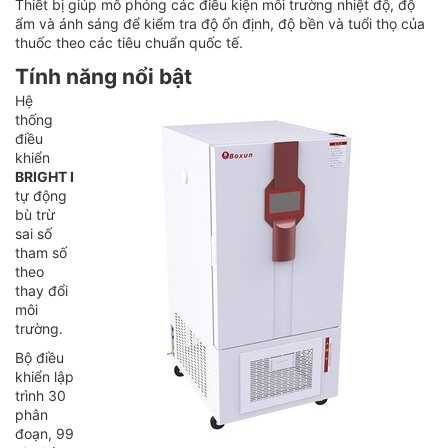
Thiết bị giúp mô phỏng các điều kiện môi trường nhiệt độ, độ
ẩm và ánh sáng để kiểm tra độ ổn định, độ bền và tuổi thọ của
thuốc theo các tiêu chuẩn quốc tế.
Tính năng nổi bật
Hệ
thống
điều
khiển
BRIGHT I
tự động
bù trừ
sai số
tham số
theo
thay đổi
môi
trường.
Bộ điều
khiển lập
trình 30
phân
đoạn, 99