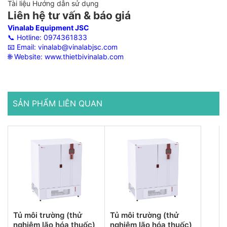
Tài liệu Hướng dẫn sử dụng
Liên hệ tư vấn & báo giá
Vinalab Equipment JSC
📞 Hotline:
0974361833
📧 Email:
vinalab@vinalabjsc.com
🌐 Website:
www.thietbivinalab.com
SẢN PHẨM LIÊN QUAN
Tủ môi trường (thử
Tủ môi trường (thử
nghiệm lão hóa thuốc)
nghiệm lão hóa thuốc)