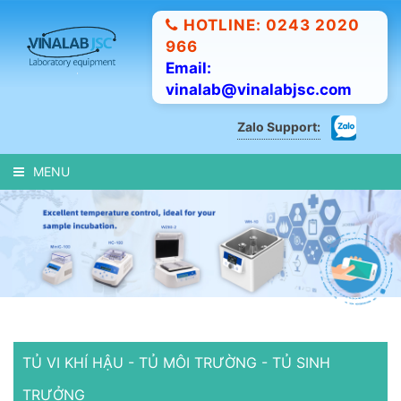
HOTLINE: 0243 2020
966
Email:
vinalab@vinalabjsc.com
Zalo Support:
MENU
TỦ VI KHÍ HẬU - TỦ MÔI TRƯỜNG - TỦ SINH
TRƯỞNG