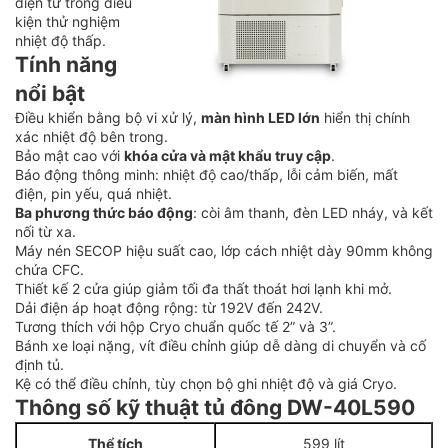
điện tử trong điều
kiện thử nghiệm
nhiệt độ thấp.
Tính năng
nổi bật
Điều khiển bằng bộ vi xử lý,
màn hình LED lớn
hiển thị chính
xác nhiệt độ bên trong.
Bảo mật cao với
khóa cửa và mật khẩu truy cập
.
Báo động thông minh: nhiệt độ cao/thấp, lỗi cảm biến, mất
điện, pin yếu, quá nhiệt.
Ba phương thức báo động
: còi âm thanh, đèn LED nháy, và kết
nối từ xa.
Máy nén SECOP hiệu suất cao, lớp cách nhiệt dày 90mm không
chứa CFC.
Thiết kế 2 cửa giúp giảm tối đa thất thoát hơi lạnh khi mở.
Dải điện áp hoạt động rộng: từ 192V đến 242V.
Tương thích với hộp Cryo chuẩn quốc tế 2” và 3”.
Bánh xe loại nặng, vít điều chỉnh giúp dễ dàng di chuyển và cố
định tủ.
Kệ có thể điều chỉnh, tùy chọn bộ ghi nhiệt độ và giá Cryo.
Thông số kỹ thuật tủ đông DW-40L590
Thể tích
599 lít