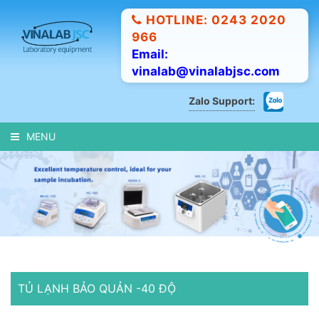
HOTLINE: 0243 2020
966
Email:
vinalab@vinalabjsc.com
Zalo Support:
MENU
TỦ LẠNH BẢO QUẢN -40 ĐỘ