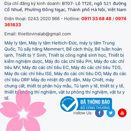
BT07- Lô TT2E, ngõ 521 đường
Địa chỉ đăng ký kinh doanh:
Cổ Nhuế, Phường Đông Ngạc, Thành phố Hà Nội, Việt Nam
Điện thoại: 0243 2020 966 - Hotline:
0911 33 68 48
/
0974
361833
Email: thietbivinalab@gmail.com
Máy ly tâm, Máy ly tâm Hettich-Đức, máy ly tâm Trung
Quốc, Tủ sấy hãng Memmert, Bể cách thủy, Bể tuần hoàn
lạnh, Thiết bị Y Sinh, Thiết bị công nghệ sinh học, Thiết bị
kiểm nghiệm dược, Máy đo các chỉ tiêu PH, Máy đo các chỉ
tiêu MV, Máy đo các chỉ tiêu EC, Máy đo các chỉ tiêu TDS,
Máy đo các chỉ tiêu ISE, Máy đo các chỉ tiêu DO, Máy đo các
chỉ tiêu ORP Máy đo nhiệt độ-độ dẫn, Máy Chiết, máy
chưng cất, thiết bị phân hủy mẫu, Tủ lạnh y tế,
thiết bị y tế,
thiết bị phòng thí nghiệm, vật tư phòng thí nghiệm, vật tư y
tế.
Follow Us: