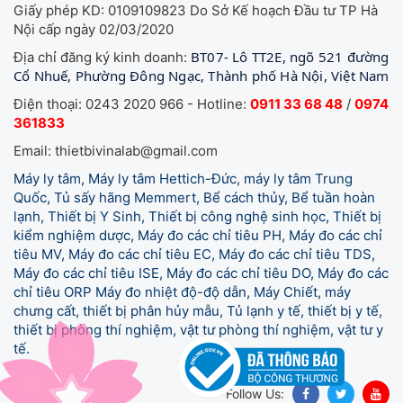
Giấy phép KD: 0109109823 Do Sở Kế hoạch Đầu tư TP Hà
Nội cấp ngày 02/03/2020
BT07- Lô TT2E, ngõ 521 đường
Địa chỉ đăng ký kinh doanh:
Cổ Nhuế, Phường Đông Ngạc, Thành phố Hà Nội, Việt Nam
Điện thoại: 0243 2020 966 - Hotline:
0911 33 68 48
/
0974
361833
Email: thietbivinalab@gmail.com
Máy ly tâm, Máy ly tâm Hettich-Đức, máy ly tâm Trung
Quốc, Tủ sấy hãng Memmert, Bể cách thủy, Bể tuần hoàn
lạnh, Thiết bị Y Sinh, Thiết bị công nghệ sinh học, Thiết bị
kiểm nghiệm dược, Máy đo các chỉ tiêu PH, Máy đo các chỉ
tiêu MV, Máy đo các chỉ tiêu EC, Máy đo các chỉ tiêu TDS,
Máy đo các chỉ tiêu ISE, Máy đo các chỉ tiêu DO, Máy đo các
chỉ tiêu ORP Máy đo nhiệt độ-độ dẫn, Máy Chiết, máy
chưng cất, thiết bị phân hủy mẫu, Tủ lạnh y tế,
thiết bị y tế,
thiết bị phòng thí nghiệm, vật tư phòng thí nghiệm, vật tư y
tế.
Follow Us: