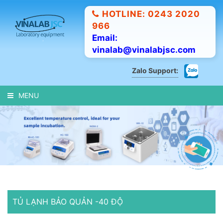
HOTLINE: 0243 2020
966
Email:
vinalab@vinalabjsc.com
Zalo Support:
MENU
TỦ LẠNH BẢO QUẢN -40 ĐỘ