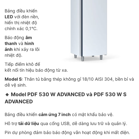
Bảng điều khiển
LED
với đèn nền,
hiển thị nhiệt độ
chính xác 0,1°C.
Báo động
âm
thanh
và
hình
ảnh
khi xảy ra lỗi
nhiệt độ.
Tiếp điểm khô để
kết nối tín hiệu báo động từ xa.
Model S
: Thân tủ bằng thép không gỉ 18/10 AISI 304, bền bỉ và
dễ vệ sinh.
🔹
Model PDF 530 W ADVANCED và PDF 530 W S
ADVANCED
Bảng điều khiển
cảm ứng 7 inch
có mật khẩu bảo vệ.
Hỗ trợ
tải dữ liệu
qua cổng USB, dễ dàng lưu trữ và quản lý.
Pin dự phòng đảm bảo báo động vẫn hoạt động khi mất điện.