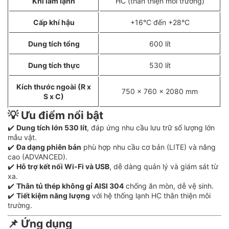
Khí làm lạnh
HC (thân thiện môi trường)
Cấp khí hậu
+16°C đến +28°C
Dung tích tổng
600 lít
Dung tích thực
530 lít
Kích thước ngoài (R x
750 x 760 x 2080 mm
S x C)
💡 Ưu điểm nổi bật
✔️
Dung tích lớn 530 lít
, đáp ứng nhu cầu lưu trữ số lượng lớn
mẫu vật.
✔️
Đa dạng phiên bản
phù hợp nhu cầu cơ bản (LITE) và nâng
cao (ADVANCED).
✔️
Hỗ trợ kết nối Wi-Fi và USB
, dễ dàng quản lý và giám sát từ
xa.
✔️
Thân tủ thép không gỉ AISI 304
chống ăn mòn, dễ vệ sinh.
✔️
Tiết kiệm năng lượng
với hệ thống lạnh HC thân thiện môi
trường.
📌 Ứng dụng