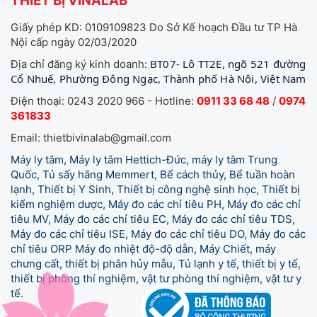
THIẾT BỊ VINALAB
Giấy phép KD: 0109109823 Do Sở Kế hoạch Đầu tư TP Hà
Nội cấp ngày 02/03/2020
BT07- Lô TT2E, ngõ 521 đường
Địa chỉ đăng ký kinh doanh:
Cổ Nhuế, Phường Đông Ngạc, Thành phố Hà Nội, Việt Nam
Điện thoại: 0243 2020 966 - Hotline:
0911 33 68 48
/
0974
361833
Email: thietbivinalab@gmail.com
Máy ly tâm, Máy ly tâm Hettich-Đức, máy ly tâm Trung
Quốc, Tủ sấy hãng Memmert, Bể cách thủy, Bể tuần hoàn
lạnh, Thiết bị Y Sinh, Thiết bị công nghệ sinh học, Thiết bị
kiểm nghiệm dược, Máy đo các chỉ tiêu PH, Máy đo các chỉ
tiêu MV, Máy đo các chỉ tiêu EC, Máy đo các chỉ tiêu TDS,
Máy đo các chỉ tiêu ISE, Máy đo các chỉ tiêu DO, Máy đo các
chỉ tiêu ORP Máy đo nhiệt độ-độ dẫn, Máy Chiết, máy
chưng cất, thiết bị phân hủy mẫu, Tủ lạnh y tế,
thiết bị y tế,
thiết bị phòng thí nghiệm, vật tư phòng thí nghiệm, vật tư y
tế.