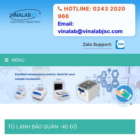
HOTLINE: 0243 2020
966
Email:
vinalab@vinalabjsc.com
Zalo Support:
MENU
TỦ LẠNH BẢO QUẢN -40 ĐỘ