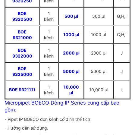
9320250
kênh
BOE
1
500 µl
500 µl
G,H,I
9320500
kênh
BOE
1
1000 µl
1000 µl
G,H,I
9321000
kênh
BOE
1
2000 µl
2000 µl
J
9322000
kênh
BOE
1
5000 µl
5000 µl
J
9325000
kênh
1
10,000
BOE 9321111
10,000 µl
L
kênh
µl
Micropipet BOECO Dòng IP Series cung cấp bao
gồm:
- Pipet IP BOECO đơn kênh cố định thể tích
- Hướng dẫn sử dụng.