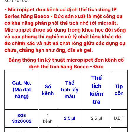
Xuất xứ: Đức
- Micropipet đơn kênh cố định thể tích dòng IP
Series hãng Boeco - Đức sản xuất là một công cụ
có khả năng phân phối thể tích nhỏ tới microlit.
Micropipet được sử dụng trong khoa học đời sống
và các phòng thí nghiệm xử lý chất lỏng khác để
đo chính xác và hút xả chất lỏng giữa các dụng cụ
chứa, chẳng hạn như ống, đĩa và gel.
Bảng thông tin kỹ thuật micropipet đơn kênh cố
định thể tích hãng Boeco - Đức
Thể
Cat. No.
Thể
tích
Số
Tip
(Mã đặt
tích lấy
kênh
kiểm
côn
hàng)
mẫu
tra
BOE
1
2,5 µl
2,5 µl
D,E,F
9320002
kênh