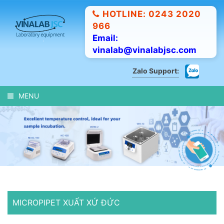
HOTLINE: 0243 2020
966
Email:
vinalab@vinalabjsc.com
Zalo Support:
MENU
MICROPIPET XUẤT XỨ ĐỨC