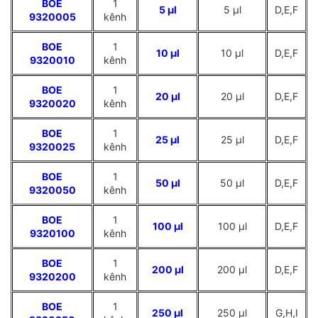
BOE
1
5 µl
5 µl
D,E,F
9320005
kênh
BOE
1
10 µl
10 µl
D,E,F
9320010
kênh
BOE
1
20 µl
20 µl
D,E,F
9320020
kênh
BOE
1
25 µl
25 µl
D,E,F
9320025
kênh
BOE
1
50 µl
50 µl
D,E,F
9320050
kênh
BOE
1
100 µl
100 µl
D,E,F
9320100
kênh
BOE
1
200 µl
200 µl
D,E,F
9320200
kênh
BOE
1
250 µl
250 µl
G,H,I