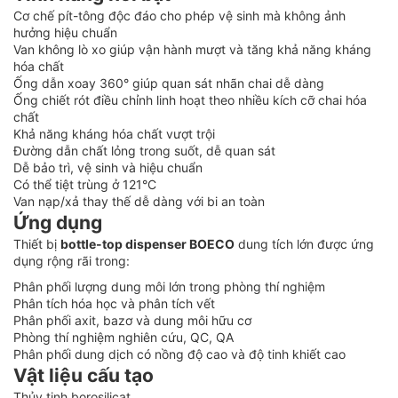
Cơ chế pít-tông độc đáo cho phép vệ sinh mà không ảnh
hưởng hiệu chuẩn
Van không lò xo giúp vận hành mượt và tăng khả năng kháng
hóa chất
Ống dẫn xoay 360° giúp quan sát nhãn chai dễ dàng
Ống chiết rót điều chỉnh linh hoạt theo nhiều kích cỡ chai hóa
chất
Khả năng kháng hóa chất vượt trội
Đường dẫn chất lỏng trong suốt, dễ quan sát
Dễ bảo trì, vệ sinh và hiệu chuẩn
Có thể tiệt trùng ở 121°C
Van nạp/xả thay thế dễ dàng với bi an toàn
Ứng dụng
Thiết bị
bottle-top dispenser BOECO
dung tích lớn được ứng
dụng rộng rãi trong:
Phân phối lượng dung môi lớn trong phòng thí nghiệm
Phân tích hóa học và phân tích vết
Phân phối axit, bazơ và dung môi hữu cơ
Phòng thí nghiệm nghiên cứu, QC, QA
Phân phối dung dịch có nồng độ cao và độ tinh khiết cao
Vật liệu cấu tạo
Thủy tinh borosilicat