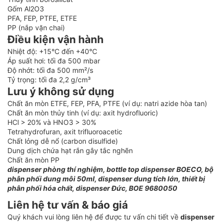
Gốm Al2O3
PFA, FEP, PTFE, ETFE
PP (nắp vặn chai)
Điều kiện vận hành
Nhiệt độ: +15°C đến +40°C
Áp suất hơi: tối đa 500 mbar
Độ nhớt: tối đa 500 mm²/s
Tỷ trọng: tối đa 2,2 g/cm³
Lưu ý không sử dụng
Chất ăn mòn ETFE, FEP, PFA, PTFE (ví dụ: natri azide hòa tan)
Chất ăn mòn thủy tinh (ví dụ: axit hydrofluoric)
HCl > 20% và HNO3 > 30%
Tetrahydrofuran, axit trifluoroacetic
Chất lỏng dễ nổ (carbon disulfide)
Dung dịch chứa hạt rắn gây tắc nghẽn
Chất ăn mòn PP
dispenser phòng thí nghiệm, bottle top dispenser BOECO, bộ
phân phối dung môi 50ml, dispenser dung tích lớn, thiết bị
phân phối hóa chất, dispenser Đức, BOE 9680050
Liên hệ tư vấn & báo giá
Quý khách vui lòng liên hệ để được tư vấn chi tiết về
dispenser