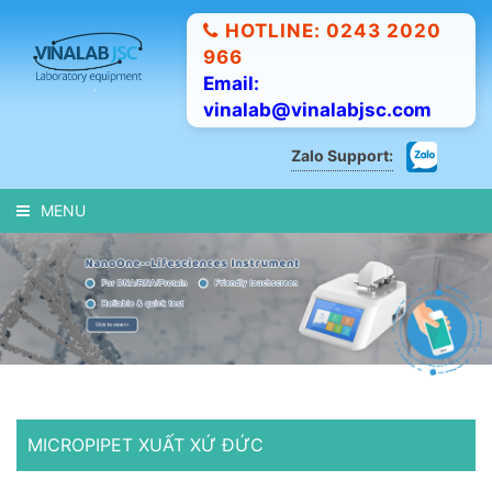
HOTLINE: 0243 2020
966
Email:
vinalab@vinalabjsc.com
Zalo Support:
MENU
MICROPIPET XUẤT XỨ ĐỨC