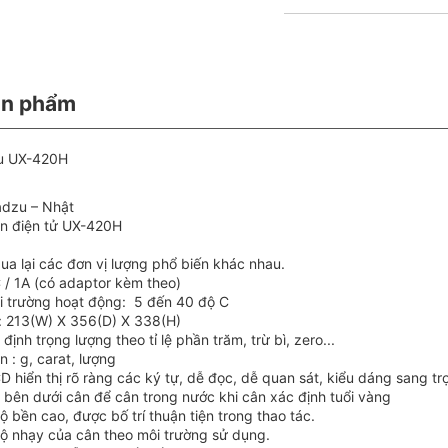
ản phẩm
zu UX-420H
adzu – Nhật
ân điện tử UX-420H
ua lại các đơn vị lượng phổ biến khác nhau.
 / 1A (có adaptor kèm theo)
i trường hoạt động: 5 đến 40 độ C
ể: 213(W) X 356(D) X 338(H)
định trọng lượng theo tỉ lệ phần trăm, trừ bì, zero...
n : g, carat, lượng
CD hiển thị rõ ràng các ký tự, dễ đọc, dễ quan sát, kiểu dáng sang tr
n bên dưới cân để cân trong nước khi cân xác định tuổi vàng
 bền cao, được bố trí thuận tiện trong thao tác.
độ nhạy của cân theo môi trường sử dụng.