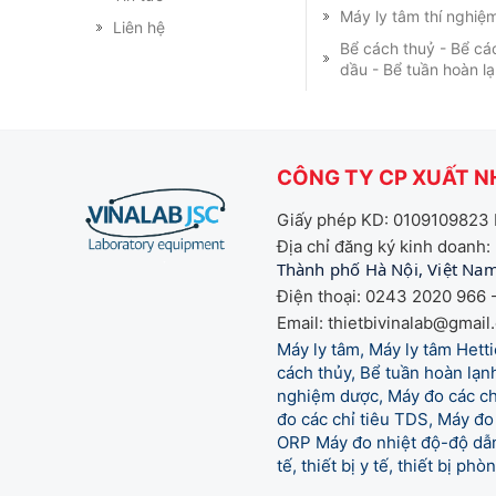
Máy ly tâm thí nghiệ
Liên hệ
Bể cách thuỷ - Bể cá
dầu - Bể tuần hoàn l
CÔNG TY CP XUẤT NH
Giấy phép KD: 0109109823 
Địa chỉ đăng ký kinh doanh:
Thành phố Hà Nội, Việt Na
Điện thoại: 0243 2020 966 -
Email: thietbivinalab@gmail
Máy ly tâm, Máy ly tâm Het
cách thủy, Bể tuần hoàn lạnh
nghiệm dược, Máy đo các chỉ
đo các chỉ tiêu TDS, Máy đo 
ORP Máy đo nhiệt độ-độ dẫn,
tế,
thiết bị y tế, thiết bị ph