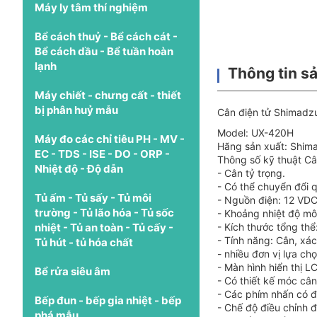
Máy ly tâm thí nghiệm
Bể cách thuỷ - Bể cách cát -
Bể cách dầu - Bể tuần hoàn
lạnh
Thông tin s
Máy chiết - chưng cất - thiết
bị phân huỷ mẫu
Cân điện tử Shimad
Model: UX-420H
Máy đo các chỉ tiêu PH - MV -
Hãng sản xuất: Shim
EC - TDS - ISE - DO - ORP -
Thông số kỹ thuật C
Nhiệt độ - Độ dẫn
- Cân tỷ trọng.
- Có thể chuyển đổi q
Tủ ấm - Tủ sấy - Tủ môi
- Nguồn điện: 12 VDC
trường - Tủ lão hóa - Tủ sốc
- Khoảng nhiệt độ mô
nhiệt - Tủ an toàn - Tủ cấy -
- Kích thước tổng th
- Tính năng: Cân, xác 
Tủ hút - tủ hóa chất
- nhiều đơn vị lựa chọ
- Màn hình hiển thị L
Bể rửa siêu âm
- Có thiết kế móc câ
- Các phím nhấn có độ
Bếp đun - bếp gia nhiệt - bếp
- Chế độ điều chỉnh 
phá mẫu