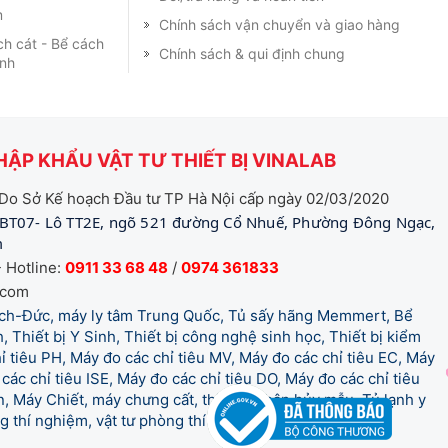
m
Chính sách vận chuyển và giao hàng
ch cát - Bể cách
Chính sách & qui định chung
ạnh
ẬP KHẨU VẬT TƯ THIẾT BỊ VINALAB
Do Sở Kế hoạch Đầu tư TP Hà Nội cấp ngày 02/03/2020
BT07- Lô TT2E, ngõ 521 đường Cổ Nhuế, Phường Đông Ngạc,
m
 Hotline:
0911 33 68 48
/
0974 361833
.com
tich-Đức, máy ly tâm Trung Quốc, Tủ sấy hãng Memmert, Bể
, Thiết bị Y Sinh, Thiết bị công nghệ sinh học, Thiết bị kiểm
 tiêu PH, Máy đo các chỉ tiêu MV, Máy đo các chỉ tiêu EC, Máy
các chỉ tiêu ISE, Máy đo các chỉ tiêu DO, Máy đo các chỉ tiêu
 Máy Chiết, máy chưng cất, thiết bị phân hủy mẫu, Tủ lạnh y
òng thí nghiệm, vật tư phòng thí nghiệm, vật tư y tế.