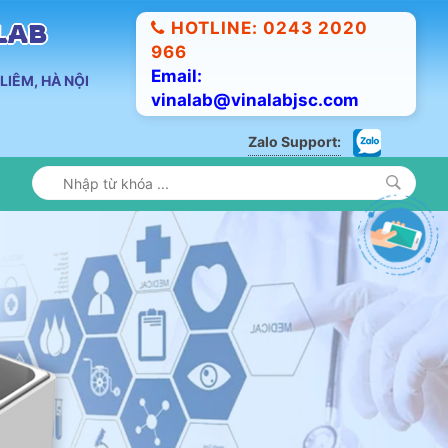
HOTLINE: 0243 2020
ALAB
966
Email:
LIÊM, HÀ NỘI
vinalab@vinalabjsc.com
Zalo Support: