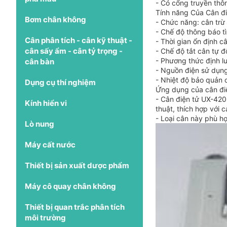
- Có cổng truyền thô
Tính năng Của Cân đ
Bơm chân không
- Chức năng: cân trừ 
- Chế độ thông báo tì
Cân phân tích - cân kỹ thuật -
- Thời gian ổn định câ
cân sấy ẩm - cân tỷ trọng -
- Chế độ tắt cân tự 
- Phương thức định l
cân bàn
- Nguồn điện sử dụng
- Nhiệt độ bảo quản 
Dụng cụ thí nghiệm
Ứng dụng của cân đi
- Cân điện tử UX-420
Kính hiển vi
thuật, thích hợp với 
- Loại cân này phù 
Lò nung
Máy cất nước
Thiết bị sản xuất dược phẩm
Máy cô quay chân không
Thiết bị quan trắc phân tích
môi trường