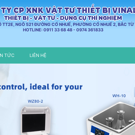
TY CP XNK VẬT TƯ THIẾT BỊ VIN
THIẾT BỊ - VẬT TƯ - DỤNG CỤ THÍ NGHIỆM
LÔ TT2E, NGÕ 521 ĐƯỜNG CỔ NHUẾ, PHƯỜNG CỔ NHUẾ 2, BẮC TỪ 
HOTLINE: 0911 33 68 48 - 0974 361833
IN TỨC
LIÊN HỆ