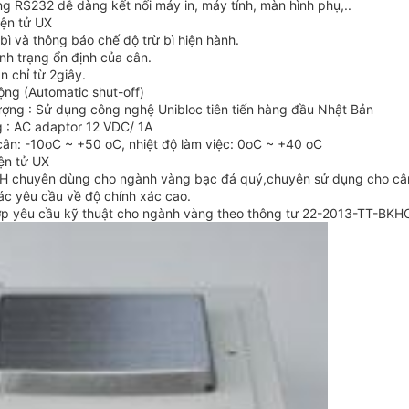
ng RS232 dễ dàng kết nối máy in, máy tính, màn hình phụ,..
iện tử UX
bì và thông báo chế độ trừ bì hiện hành.
nh trạng ổn định của cân.
n chỉ từ 2giây.
động (Automatic shut-off)
ượng : Sử dụng công nghệ Unibloc tiên tiến hàng đầu Nhật Bản
 : AC adaptor 12 VDC/ 1A
cân: -10oC ~ +50 oC, nhiệt độ làm việc: 0oC ~ +40 oC
ện tử UX
H chuyên dùng cho ngành vàng bạc đá quý,chuyên sử dụng cho cân 
các yêu cầu về độ chính xác cao.
hợp yêu cầu kỹ thuật cho ngành vàng theo thông tư 22-2013-TT-BK