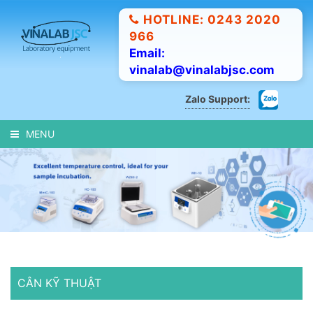
HOTLINE: 0243 2020
966
Email:
vinalab@vinalabjsc.com
Zalo Support:
MENU
CÂN KỸ THUẬT