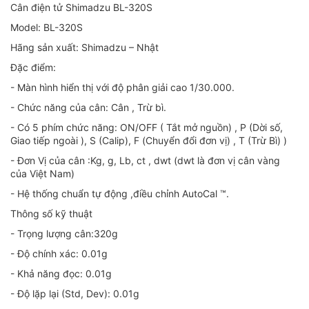
Cân điện tử Shimadzu BL-320S
Model: BL-320S
Hãng sản xuất: Shimadzu – Nhật
Đặc điểm:
- Màn hình hiển thị với độ phân giải cao 1/30.000.
- Chức năng của cân: Cân , Trừ bì.
- Có 5 phím chức năng: ON/OFF ( Tắt mở nguồn) , P (Dời số,
Giao tiếp ngoài ), S (Calip), F (Chuyển đổi đơn vị) , T (Trừ Bì) )
- Đơn Vị của cân :Kg, g, Lb, ct , dwt (dwt là đơn vị cân vàng
của Việt Nam)
- Hệ thống chuẩn tự động ,điều chỉnh AutoCal ™.
Thông số kỹ thuật
- Trọng lượng cân:320g
- Độ chính xác: 0.01g
- Khả năng đọc: 0.01g
- Độ lặp lại (Std, Dev): 0.01g