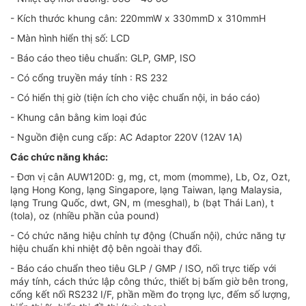
- Kích thước khung cân: 220mmW x 330mmD x 310mmH
- Màn hình hiển thị số: LCD
- Báo cáo theo tiêu chuẩn: GLP, GMP, ISO
- Có cổng truyền máy tính : RS 232
- Có hiển thị giờ (tiện ích cho việc chuẩn nội, in báo cáo)
- Khung cân bằng kim loại đúc
- Nguồn điện cung cấp: AC Adaptor 220V (12AV 1A)
Các chức năng khác:
- Đơn vị cân AUW120D: g, mg, ct, mom (momme), Lb, Oz, Ozt,
lạng Hong Kong, lạng Singapore, lạng Taiwan, lạng Malaysia,
lạng Trung Quốc, dwt, GN, m (mesghal), b (bạt Thái Lan), t
(tola), oz (nhiều phần của pound)
- Có chức năng hiệu chỉnh tự động (Chuẩn nội), chức năng tự
hiệu chuẩn khi nhiệt độ bên ngoài thay đổi.
- Báo cáo chuẩn theo tiêu GLP / GMP / ISO, nối trực tiếp với
máy tính, cách thức lập công thức, thiết bị bấm giờ bên trong,
cổng kết nối RS232 I/F, phần mềm đo trọng lực, đếm số lượng,