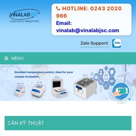
HOTLINE: 0243 2020
966
Email:
vinalab@vinalabjsc.com
Zalo Support:
MENU
CÂN KỸ THUẬT