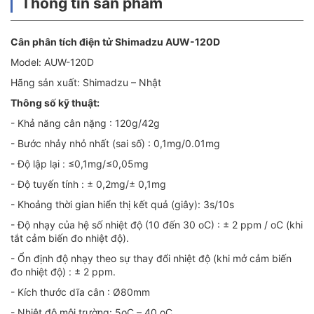
Thông tin sản phẩm
Cân phân tích điện tử Shimadzu AUW-120D
Model: AUW-120D
Hãng sản xuất: Shimadzu – Nhật
Thông số kỹ thuật:
- Khả năng cân nặng : 120g/42g
- Bước nhảy nhỏ nhất (sai số) : 0,1mg/0.01mg
- Độ lập lại : ≤0,1mg/≤0,05mg
- Độ tuyến tính : ± 0,2mg/± 0,1mg
- Khoảng thời gian hiển thị kết quả (giây): 3s/10s
- Độ nhạy của hệ số nhiệt độ (10 đến 30 oC) : ± 2 ppm / oC (khi
tắt cảm biến đo nhiệt độ).
- Ổn định độ nhạy theo sự thay đổi nhiệt độ (khi mở cảm biến
đo nhiệt độ) : ± 2 ppm.
- Kích thước dĩa cân : Ø80mm
- Nhiệt độ môi trường: 5oC – 40 oC