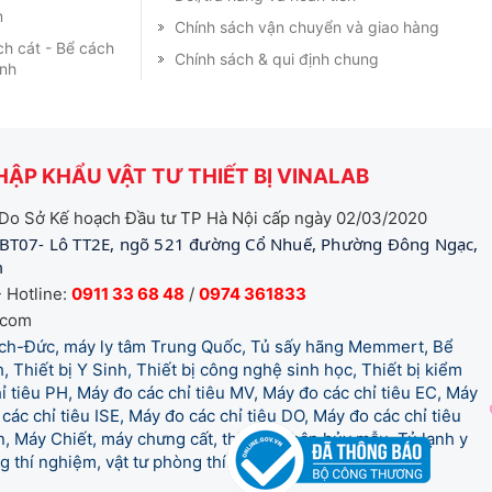
m
Chính sách vận chuyển và giao hàng
ch cát - Bể cách
Chính sách & qui định chung
ạnh
ẬP KHẨU VẬT TƯ THIẾT BỊ VINALAB
Do Sở Kế hoạch Đầu tư TP Hà Nội cấp ngày 02/03/2020
BT07- Lô TT2E, ngõ 521 đường Cổ Nhuế, Phường Đông Ngạc,
m
 Hotline:
0911 33 68 48
/
0974 361833
.com
tich-Đức, máy ly tâm Trung Quốc, Tủ sấy hãng Memmert, Bể
, Thiết bị Y Sinh, Thiết bị công nghệ sinh học, Thiết bị kiểm
 tiêu PH, Máy đo các chỉ tiêu MV, Máy đo các chỉ tiêu EC, Máy
các chỉ tiêu ISE, Máy đo các chỉ tiêu DO, Máy đo các chỉ tiêu
 Máy Chiết, máy chưng cất, thiết bị phân hủy mẫu, Tủ lạnh y
òng thí nghiệm, vật tư phòng thí nghiệm, vật tư y tế.