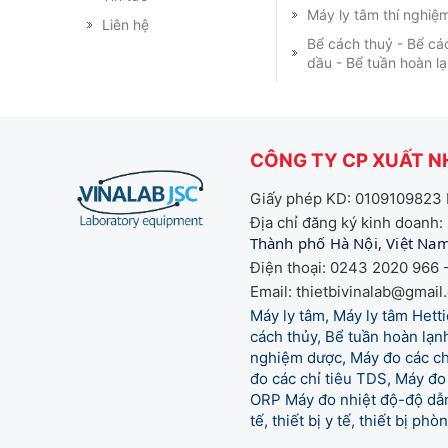
Máy ly tâm thí nghiệ
Liên hệ
Bể cách thuỷ - Bể cá
dầu - Bể tuần hoàn l
CÔNG TY CP XUẤT NH
Giấy phép KD: 0109109823 
Địa chỉ đăng ký kinh doanh:
Thành phố Hà Nội, Việt Na
Điện thoại: 0243 2020 966 -
Email: thietbivinalab@gmail
Máy ly tâm, Máy ly tâm Het
cách thủy, Bể tuần hoàn lạnh
nghiệm dược, Máy đo các chỉ
đo các chỉ tiêu TDS, Máy đo 
ORP Máy đo nhiệt độ-độ dẫn,
tế,
thiết bị y tế, thiết bị ph