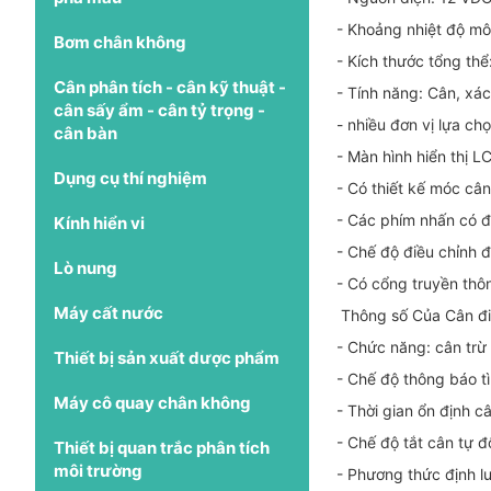
- Khoảng nhiệt độ mô
Bơm chân không
- Kích thước tổng th
Cân phân tích - cân kỹ thuật -
- Tính năng: Cân, xác 
cân sấy ẩm - cân tỷ trọng -
- nhiều đơn vị lựa chọ
cân bàn
- Màn hình hiển thị L
Dụng cụ thí nghiệm
- Có thiết kế móc câ
- Các phím nhấn có độ
Kính hiển vi
- Chế độ điều chỉnh 
Lò nung
- Có cổng truyền thô
Máy cất nước
Thông số Của Cân đi
- Chức năng: cân trừ 
Thiết bị sản xuất dược phẩm
- Chế độ thông báo tì
Máy cô quay chân không
- Thời gian ổn định câ
- Chế độ tắt cân tự 
Thiết bị quan trắc phân tích
môi trường
- Phương thức định l