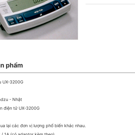
ản phẩm
zu UX-3200G
adzu - Nhật
ân điện tử UX-3200G
ua lại các đơn vị lượng phổ biến khác nhau.
 / 1A (có adaptor kèm theo)