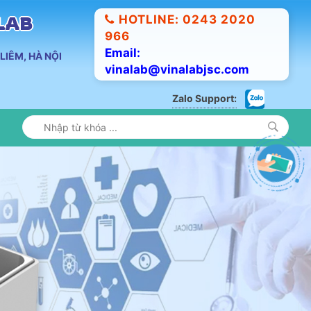
HOTLINE: 0243 2020
ALAB
966
Email:
LIÊM, HÀ NỘI
vinalab@vinalabjsc.com
Zalo Support: