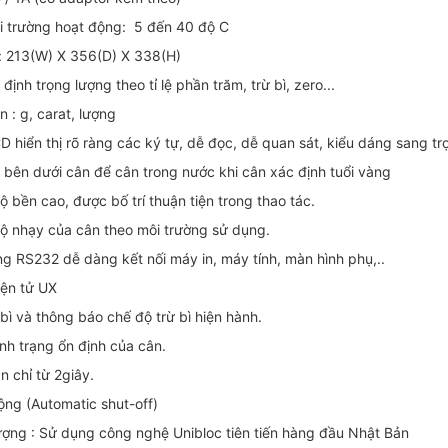
i trường hoạt động: 5 đến 40 độ C
ể: 213(W) X 356(D) X 338(H)
định trọng lượng theo tỉ lệ phần trăm, trừ bì, zero...
n : g, carat, lượng
CD hiển thị rõ ràng các ký tự, dễ đọc, dễ quan sát, kiểu dáng sang tr
n bên dưới cân để cân trong nước khi cân xác định tuổi vàng
 bền cao, được bố trí thuận tiện trong thao tác.
độ nhạy của cân theo môi trường sử dụng.
ng RS232 dễ dàng kết nối máy in, máy tính, màn hình phụ,..
ện tử UX
bì và thông báo chế độ trừ bì hiện hành.
nh trạng ổn định của cân.
n chỉ từ 2giây.
động (Automatic shut-off)
ượng : Sử dụng công nghệ Unibloc tiên tiến hàng đầu Nhật Bản