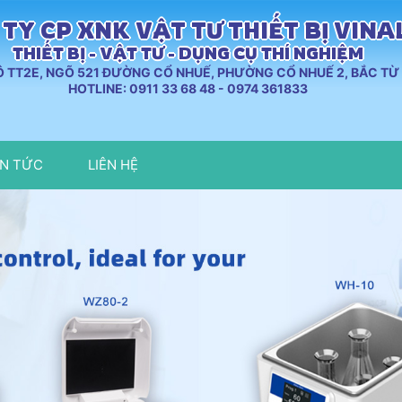
TY CP XNK VẬT TƯ THIẾT BỊ VIN
THIẾT BỊ - VẬT TƯ - DỤNG CỤ THÍ NGHIỆM
LÔ TT2E, NGÕ 521 ĐƯỜNG CỔ NHUẾ, PHƯỜNG CỔ NHUẾ 2, BẮC TỪ 
HOTLINE: 0911 33 68 48 - 0974 361833
IN TỨC
LIÊN HỆ