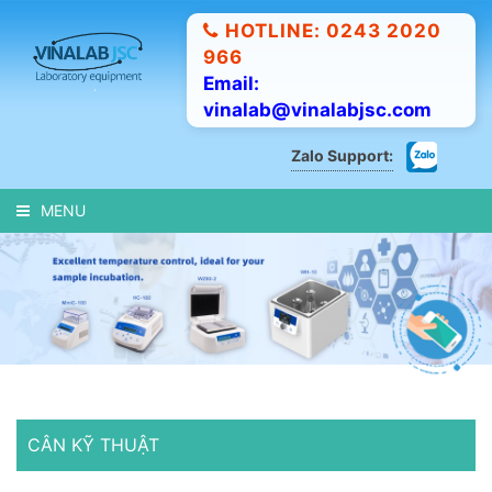
HOTLINE: 0243 2020
966
Email:
vinalab@vinalabjsc.com
Zalo Support:
MENU
CÂN KỸ THUẬT