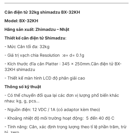
Cân điện tử 32kg shimadzu BX-32KH
Model: BX-32KH
Hãng sản xuất: Zhimadzu – Nhật
Thiết kế cân điện tử Shimadzu
:
- Mức Cân tối đa: 32kg
- Giá trị vạch chia Resolution :e= d= 0.1g
- Kích thước đĩa cân Platter : 345 x 250mm.Cân điện tử BX-
32KH shimadzu
- Thiết kế màn hình LCD độ phân giải cao
Thông số kỹ thuật
- Có thể chuyển đổi qua lại các đơn vị lượng phổ biến khác
nhau: kg, g, pcs...
- Nguồn điện: 12 VDC / 1A (có adaptor kèm theo)
- Khoảng nhiệt độ môi trường hoạt động: 5 đến 40 độ C
- Tính năng: Cân, xác định trọng lượng theo tỉ lệ phần trăm, trừ
bì, zero...