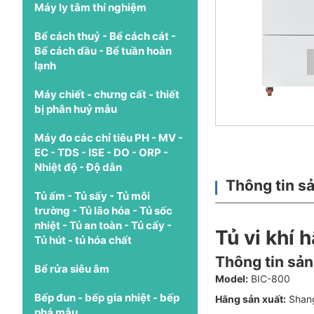
Máy ly tâm thí nghiệm
Bể cách thuỷ - Bể cách cát -
Bể cách dầu - Bể tuần hoàn
lạnh
Máy chiết - chưng cất - thiết
bị phân huỷ mẫu
Máy đo các chỉ tiêu PH - MV -
EC - TDS - ISE - DO - ORP -
Nhiệt độ - Độ dẫn
Thông tin s
Tủ ấm - Tủ sấy - Tủ môi
trường - Tủ lão hóa - Tủ sốc
nhiệt - Tủ an toàn - Tủ cấy -
Tủ vi khí 
Tủ hút - tủ hóa chất
Thông tin sả
Bể rửa siêu âm
Model:
BIC-800
Bếp đun - bếp gia nhiệt - bếp
Hãng sản xuất:
Shang
phá mẫu