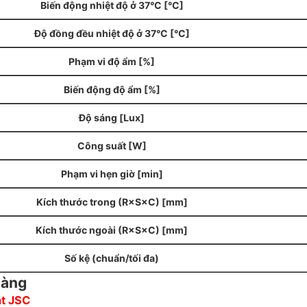
Biến động nhiệt độ ở 37°C [°C]
Độ đồng đều nhiệt độ ở 37°C [°C]
Phạm vi độ ẩm [%]
Biến động độ ẩm [%]
Độ sáng [Lux]
Công suất [W]
Phạm vi hẹn giờ [min]
Kích thước trong (R×S×C) [mm]
Kích thước ngoài (R×S×C) [mm]
Số kệ (chuẩn/tối đa)
hàng
t JSC