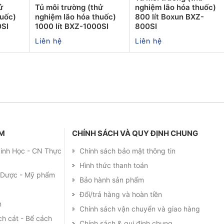
ử
Tủ môi trường (thử
nghiệm lão hóa thuốc)
huốc)
nghiệm lão hóa thuốc)
800 lít Boxun BXZ-
0SI
1000 lít BXZ-1000SI
800SI
Liên hệ
Liên hệ
ẨM
CHÍNH SÁCH VÀ QUY ĐỊNH CHUNG
 Sinh Học - CN Thực
Chính sách bảo mật thông tin
Hình thức thanh toán
m Dược - Mỹ phẩm
Bảo hành sản phẩm
Đổi/trả hàng và hoàn tiền
m
Chính sách vận chuyển và giao hàng
ch cát - Bể cách
Chính sách & qui định chung