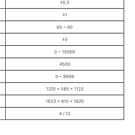
±0,5
±1
60 ~ 90
±5
0 ~ 15000
4500
0 ~ 9999
1220 × 585 × 1123
1633 × 910 × 1820
4 / 12