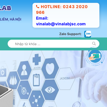
HOTLINE: 0243 2020
ALAB
966
Email:
LIÊM, HÀ NỘI
vinalab@vinalabjsc.com
Zalo Support: