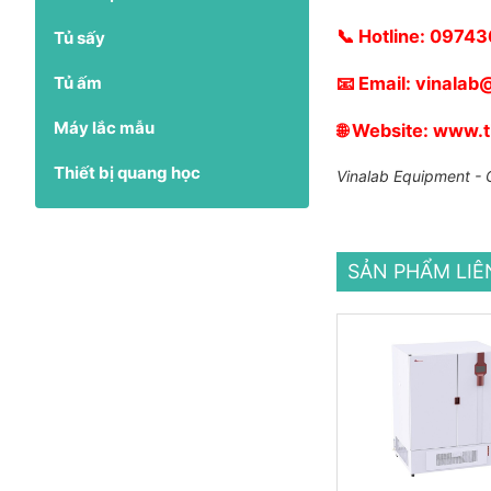
📞 Hotline:
09743
Tủ sấy
Tủ ấm
📧 Email:
vinalab
Máy lắc mẫu
🌐 Website:
www.th
Thiết bị quang học
Vinalab Equipment - G
SẢN PHẨM LI