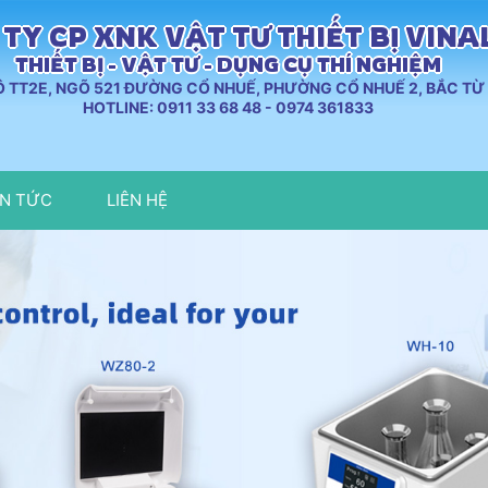
TY CP XNK VẬT TƯ THIẾT BỊ VIN
THIẾT BỊ - VẬT TƯ - DỤNG CỤ THÍ NGHIỆM
LÔ TT2E, NGÕ 521 ĐƯỜNG CỔ NHUẾ, PHƯỜNG CỔ NHUẾ 2, BẮC TỪ 
HOTLINE: 0911 33 68 48 - 0974 361833
IN TỨC
LIÊN HỆ