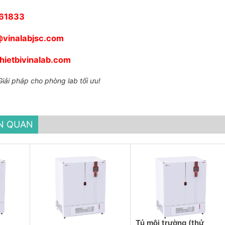
61833
@vinalabjsc.com
ietbivinalab.com
iải pháp cho phòng lab tối ưu!
ÊN QUAN
Tủ môi trường (thử