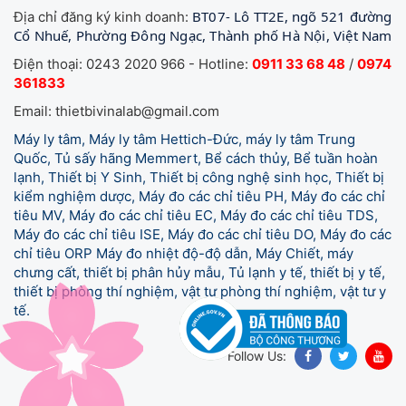
BT07- Lô TT2E, ngõ 521 đường
Địa chỉ đăng ký kinh doanh:
Cổ Nhuế, Phường Đông Ngạc, Thành phố Hà Nội, Việt Nam
Điện thoại: 0243 2020 966 - Hotline:
0911 33 68 48
/
0974
361833
Email: thietbivinalab@gmail.com
Máy ly tâm, Máy ly tâm Hettich-Đức, máy ly tâm Trung
Quốc, Tủ sấy hãng Memmert, Bể cách thủy, Bể tuần hoàn
lạnh, Thiết bị Y Sinh, Thiết bị công nghệ sinh học, Thiết bị
kiểm nghiệm dược, Máy đo các chỉ tiêu PH, Máy đo các chỉ
tiêu MV, Máy đo các chỉ tiêu EC, Máy đo các chỉ tiêu TDS,
Máy đo các chỉ tiêu ISE, Máy đo các chỉ tiêu DO, Máy đo các
chỉ tiêu ORP Máy đo nhiệt độ-độ dẫn, Máy Chiết, máy
chưng cất, thiết bị phân hủy mẫu, Tủ lạnh y tế,
thiết bị y tế,
thiết bị phòng thí nghiệm, vật tư phòng thí nghiệm, vật tư y
tế.
Follow Us: