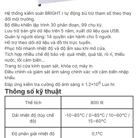
Hệ thống kiểm soát BRIGHT I tự động bù trừ tham số theo thay
đổi môi trường.
Bộ điều khiển lập trình 30 phân đoạn, 99 chu kỳ.
Lưu trữ bản ghi dữ liệu trên 5 năm, xuất dữ liệu qua USB.
Quản lý người dùng: 14 quyền vận hành cho 5 người.
Hỗ trợ theo dõi dữ liệu và đồ thị trực tuyến.
Phục hồi nhanh nhiệt độ và độ ẩm sau khi mở cửa.
Tích hợp nhiều chế độ bảo vệ: quá nhiệt, quá tải, rò rỉ, thiếu
nước, lỗi cảm biến…
Trang bị cửa kính quan sát, khóa cơ, máy in.
Điều chỉnh và giám sát ánh sáng chính xác với cảm biến nhập
khẩu.
6
Đáp ứng kiểm tra cường độ ánh sáng ≥ 1.2×10
Lux·hr.
Thông số kỹ thuật
Thể tích
800 lít
Dải nhiệt độ (tùy chế
-10~85°C / 0~85°C / 10~60°C /
độ)
15~60°C
Độ phân giải nhiệt độ
0,1°C