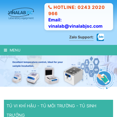
HOTLINE: 0243 2020
966
Email:
vinalab@vinalabjsc.com
Zalo Support:
MENU
TỦ VI KHÍ HẬU - TỦ MÔI TRƯỜNG - TỦ SINH
TRƯỞNG