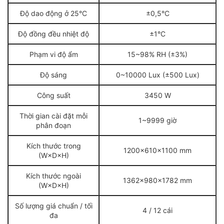
Độ dao động ở 25°C
±0,5°C
Độ đồng đều nhiệt độ
±1°C
Phạm vi độ ẩm
15~98% RH (±3%)
Độ sáng
0~10000 Lux (±500 Lux)
Công suất
3450 W
Thời gian cài đặt mỗi
1~9999 giờ
phân đoạn
Kích thước trong
1200×610×1100 mm
(W×D×H)
Kích thước ngoài
1362×980×1782 mm
(W×D×H)
Số lượng giá chuẩn / tối
4 / 12 cái
đa