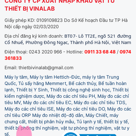
CÔNG TY CP XUẤT NHẬP KHẨU VẬT TƯ
THIẾT BỊ VINALAB
Giấy phép KD: 0109109823 Do Sở Kế hoạch Đầu tư TP Hà
Nội cấp ngày 02/03/2020
BT07- Lô TT2E, ngõ 521 đường
Địa chỉ đăng ký kinh doanh:
Cổ Nhuế, Phường Đông Ngạc, Thành phố Hà Nội, Việt Nam
Điện thoại: 0243 2020 966 - Hotline:
0911 33 68 48
/
0974
361833
Email: thietbivinalab@gmail.com
Máy ly tâm, Máy ly tâm Hettich-Đức, máy ly tâm Trung
Quốc, Tủ sấy hãng Memmert, Bể cách thủy, Bể tuần hoàn
lạnh, Thiết bị Y Sinh, Thiết bị công nghệ sinh học, Thiết bị
kiểm nghiệm dược, Máy đo các chỉ tiêu PH, Máy đo các chỉ
tiêu MV, Máy đo các chỉ tiêu EC, Máy đo các chỉ tiêu TDS,
Máy đo các chỉ tiêu ISE, Máy đo các chỉ tiêu DO, Máy đo các
chỉ tiêu ORP Máy đo nhiệt độ-độ dẫn, Máy Chiết, máy
chưng cất, thiết bị phân hủy mẫu, Tủ lạnh y tế,
thiết bị y tế,
thiết bị phòng thí nghiệm, vật tư phòng thí nghiệm, vật tư y
tế.