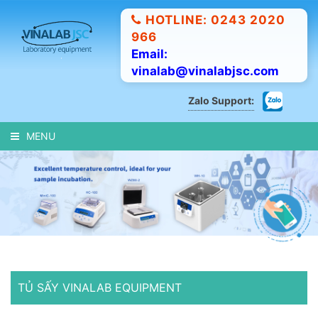
HOTLINE: 0243 2020
966
Email:
vinalab@vinalabjsc.com
Zalo Support:
MENU
TỦ SẤY VINALAB EQUIPMENT