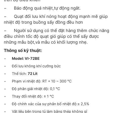
−
Báo động quá nhiệt,tự động ngắt.
−
Quạt đối lưu khí nóng hoạt động mạnh mẽ giúp
nhiệt độ trong buồng sấy đồng đều hơn
−
Người sử dụng có thể đặt hàng thêm chức năng
điều chỉnh tốc độ quạt gió giúp có thể sấy được
những mẫu bột,và mẫu có khối lượng nhẹ.​
Thông số kỹ thuật:
−
Model:
VI-72BE
−
Đối lưu không khí cưỡng bức
−
Thể tích:
72 Lít
−
Phạm vi nhiệt độ: RT + 10 ~ 300 ℃
−
Độ phân giải nhiệt độ: 0,1 ℃
−
Thay đổi nhiệt độ: ± 1 ℃
−
Độ chính xác của sự phân bố nhiệt độ:± 2,5%
−
Vật liệu bên trong tủ làm bằng thép không gỉ