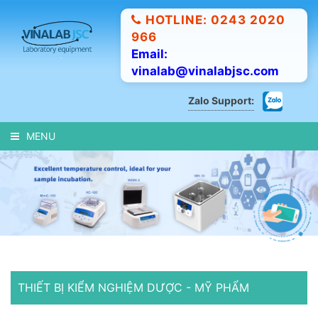
HOTLINE: 0243 2020
966
Email:
vinalab@vinalabjsc.com
Zalo Support:
MENU
THIẾT BỊ KIỂM NGHIỆM DƯỢC - MỸ PHẨM