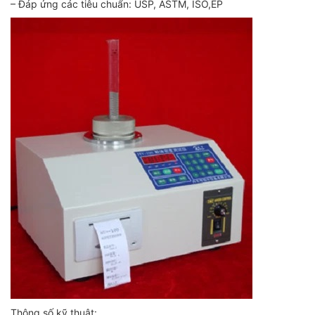
– Đáp ứng các tiêu chuẩn: USP, ASTM, ISO,EP
Thông số kỹ thuật: