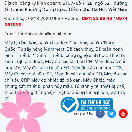
BT07- Lô TT2E, ngõ 521 đường
Địa chỉ đăng ký kinh doanh:
Cổ Nhuế, Phường Đông Ngạc, Thành phố Hà Nội, Việt Nam
Điện thoại: 0243 2020 966 - Hotline:
0911 33 68 48
/
0974
361833
Email: thietbivinalab@gmail.com
Máy ly tâm, Máy ly tâm Hettich-Đức, máy ly tâm Trung
Quốc, Tủ sấy hãng Memmert, Bể cách thủy, Bể tuần hoàn
lạnh, Thiết bị Y Sinh, Thiết bị công nghệ sinh học, Thiết bị
kiểm nghiệm dược, Máy đo các chỉ tiêu PH, Máy đo các chỉ
tiêu MV, Máy đo các chỉ tiêu EC, Máy đo các chỉ tiêu TDS,
Máy đo các chỉ tiêu ISE, Máy đo các chỉ tiêu DO, Máy đo các
chỉ tiêu ORP Máy đo nhiệt độ-độ dẫn, Máy Chiết, máy
chưng cất, thiết bị phân hủy mẫu, Tủ lạnh y tế,
thiết bị y tế,
thiết bị phòng thí nghiệm, vật tư phòng thí nghiệm, vật tư y
tế.
Follow Us: