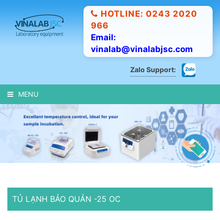
HOTLINE: 0243 2020
966
Email:
vinalab@vinalabjsc.com
Zalo Support:
MENU
TỦ LẠNH BẢO QUẢN -25 OC