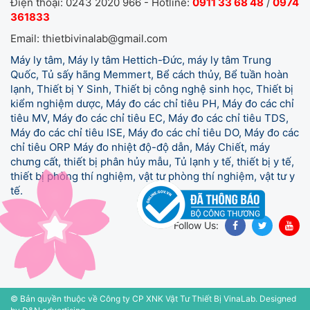
Điện thoại: 0243 2020 966 - Hotline:
0911 33 68 48
/
0974
361833
Email: thietbivinalab@gmail.com
Máy ly tâm, Máy ly tâm Hettich-Đức, máy ly tâm Trung
Quốc, Tủ sấy hãng Memmert, Bể cách thủy, Bể tuần hoàn
lạnh, Thiết bị Y Sinh, Thiết bị công nghệ sinh học, Thiết bị
kiểm nghiệm dược, Máy đo các chỉ tiêu PH, Máy đo các chỉ
tiêu MV, Máy đo các chỉ tiêu EC, Máy đo các chỉ tiêu TDS,
Máy đo các chỉ tiêu ISE, Máy đo các chỉ tiêu DO, Máy đo các
chỉ tiêu ORP Máy đo nhiệt độ-độ dẫn, Máy Chiết, máy
chưng cất, thiết bị phân hủy mẫu, Tủ lạnh y tế,
thiết bị y tế,
thiết bị phòng thí nghiệm, vật tư phòng thí nghiệm, vật tư y
tế.
Follow Us:
© Bản quyền thuộc về Công ty CP XNK Vật Tư Thiết Bị VinaLab.
Designed