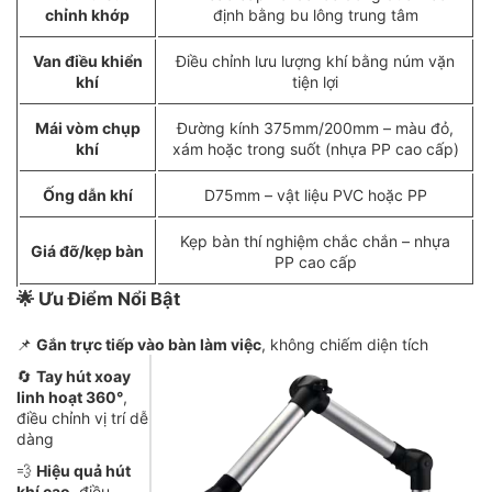
chỉnh khớp
định bằng bu lông trung tâm
Van điều khiển
Điều chỉnh lưu lượng khí bằng núm vặn
khí
tiện lợi
Mái vòm chụp
Đường kính 375mm/200mm – màu đỏ,
khí
xám hoặc trong suốt (nhựa PP cao cấp)
Ống dẫn khí
D75mm – vật liệu PVC hoặc PP
Kẹp bàn thí nghiệm chắc chắn – nhựa
Giá đỡ/kẹp bàn
PP cao cấp
🌟
Ưu Điểm Nổi Bật
📌
Gắn trực tiếp vào bàn làm việc
, không chiếm diện tích
🔄
Tay hút xoay
linh hoạt 360°
,
điều chỉnh vị trí dễ
dàng
💨
Hiệu quả hút
khí cao
, điều