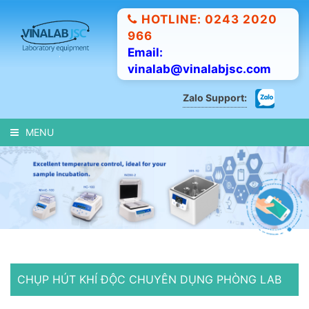
HOTLINE: 0243 2020
966
Email:
vinalab@vinalabjsc.com
Zalo Support:
MENU
CHỤP HÚT KHÍ ĐỘC CHUYÊN DỤNG PHÒNG LAB