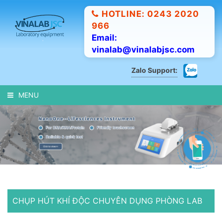
HOTLINE: 0243 2020
966
Email:
vinalab@vinalabjsc.com
Zalo Support:
MENU
CHỤP HÚT KHÍ ĐỘC CHUYÊN DỤNG PHÒNG LAB