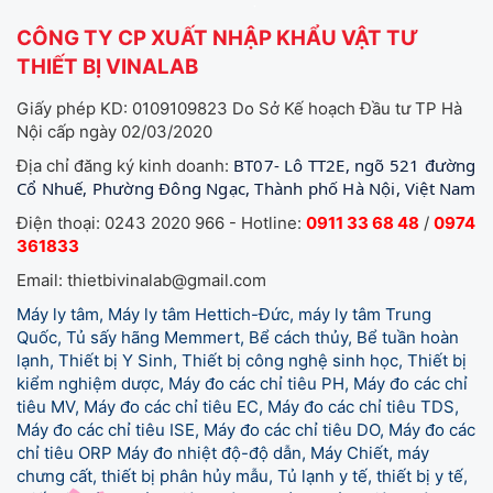
CÔNG TY CP XUẤT NHẬP KHẨU VẬT TƯ
THIẾT BỊ VINALAB
Giấy phép KD: 0109109823 Do Sở Kế hoạch Đầu tư TP Hà
Nội cấp ngày 02/03/2020
BT07- Lô TT2E, ngõ 521 đường
Địa chỉ đăng ký kinh doanh:
Cổ Nhuế, Phường Đông Ngạc, Thành phố Hà Nội, Việt Nam
Điện thoại: 0243 2020 966 - Hotline:
0911 33 68 48
/
0974
361833
Email: thietbivinalab@gmail.com
Máy ly tâm, Máy ly tâm Hettich-Đức, máy ly tâm Trung
Quốc, Tủ sấy hãng Memmert, Bể cách thủy, Bể tuần hoàn
lạnh, Thiết bị Y Sinh, Thiết bị công nghệ sinh học, Thiết bị
kiểm nghiệm dược, Máy đo các chỉ tiêu PH, Máy đo các chỉ
tiêu MV, Máy đo các chỉ tiêu EC, Máy đo các chỉ tiêu TDS,
Máy đo các chỉ tiêu ISE, Máy đo các chỉ tiêu DO, Máy đo các
chỉ tiêu ORP Máy đo nhiệt độ-độ dẫn, Máy Chiết, máy
chưng cất, thiết bị phân hủy mẫu, Tủ lạnh y tế,
thiết bị y tế,