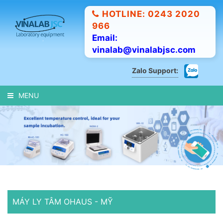
HOTLINE: 0243 2020
966
Email:
vinalab@vinalabjsc.com
Zalo Support:
MENU
MÁY LY TÂM OHAUS - MỸ